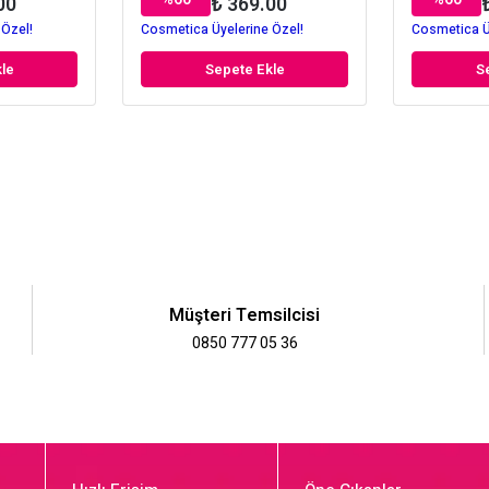
00
₺ 369.00
 Özel!
Cosmetica Üyelerine Özel!
Cosmetica Ü
le
Sepete Ekle
S
Müşteri Temsilcisi
0850 777 05 36