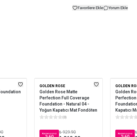
Favorilere Ekle
Yorum Ekle
GOLDEN ROSE
GOLDEN RO
Foundation
Golden Rose Matte
Golden Ro
Perfection Full Coverage
Perfection
Foundation - Natural 04 -
Foundation
Yoğun Kapatıcı Mat Fondöten
Kapatıcı M
(
0
)
90
₺ 929.90
₺
Kazancınız
Kazancınız
%
60
%
60