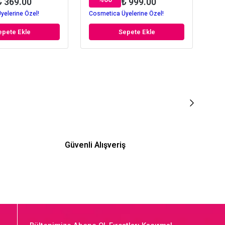
₺ 369.00
₺ 999.00
yelerine Özel!
Cosmetica Üyelerine Özel!
Cos
epete Ekle
Sepete Ekle
Güvenli Alışveriş