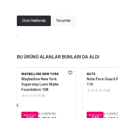
Ürün Hakkında
Yorumlar
-
BU ÜRÜNÜ ALANLAR BUNLARI DA ALDI
MAYBELLINE NEW YORK
NOTE
Maybelline New York
Note Pure Guard 
Superstay Lumi Matte
110
Foundation 108
(
0
)
(
0
)
₺ 1,999.90
₺ 1,099.
Kazancınız
Kazancınız
%
60
%
60