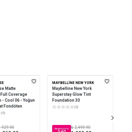
SE
MAYBELLINE NEW YORK
LOR
se Matte
Maybelline New York
L'O
 Full Coverage
Superstay Glow Tint
Boy
 - Cool 06 - Yoğun
Foundation 30
Nöt
at Fondöten
(
0
)
(
0
)
 929.90
₺ 2,499.90
Kazancınız
Kaz
%
60