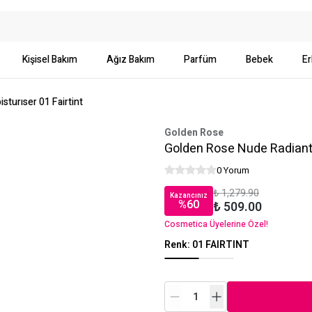
Kişisel Bakım
Ağız Bakım
Parfüm
Bebek
Er
turıser 01 Fairtint
Golden Rose
Golden Rose Nude Radiant T
0 Yorum
₺ 1,279.90
Kazancınız
%
60
₺ 509.00
Cosmetica Üyelerine Özel!
Renk
:
01 FAIRTINT