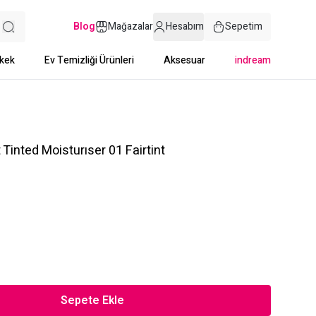
Blog
Mağazalar
Hesabım
Sepetim
kek
Ev Temizliği Ürünleri
Aksesuar
indream
inted Moisturıser 01 Fairtint
Sepete Ekle