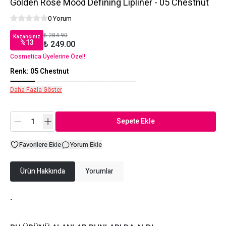
Golden Rose Mood Defining Lipliner - 05 Chestnut
0 Yorum
₺ 284.90
Kazancınız
%
13
₺ 249.00
Cosmetica Üyelerine Özel!
Renk
:
05 Chestnut
Daha Fazla Göster
Sepete Ekle
Favorilere Ekle
Yorum Ekle
Ürün Hakkında
Yorumlar
-