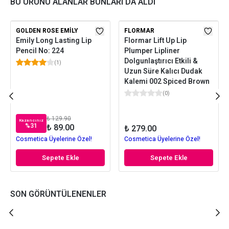
BU ÜRÜNÜ ALANLAR BUNLARI DA ALDI
GOLDEN ROSE EMILY
FLORMAR
Emily Long Lasting Lip
Flormar Lift Up Lip
Pencil No: 224
Plumper Lipliner
Dolgunlaştırıcı Etkili &
(
1
)
Uzun Süre Kalıcı Dudak
Kalemi 002 Spiced Brown
(
0
)
₺ 129.90
Kazancınız
%
31
₺ 89.00
₺ 279.00
Cosmetica Üyelerine Özel!
Cosmetica Üyelerine Özel!
Sepete Ekle
Sepete Ekle
SON GÖRÜNTÜLENENLER