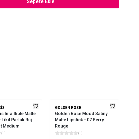
Sepete Ekle
RIS
GOLDEN ROSE
GOL
is Infaillible Matte
Golden Rose Mood Satiny
Gol
Likit Parlak Ruj
Matte Lipstick - 07 Berry
Cra
It Medium
Rouge
(
0
)
(
0
)