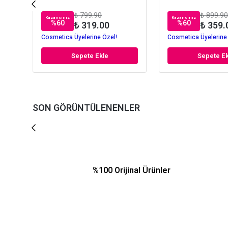
₺ 799.90
₺ 899.90
Kazancınız
Kazancınız
%
60
%
60
₺ 319.00
₺ 359.
Cosmetica Üyelerine Özel!
Cosmetica Üyelerine
Sepete Ekle
Sepete Ek
SON GÖRÜNTÜLENENLER
%100 Orijinal Ürünler