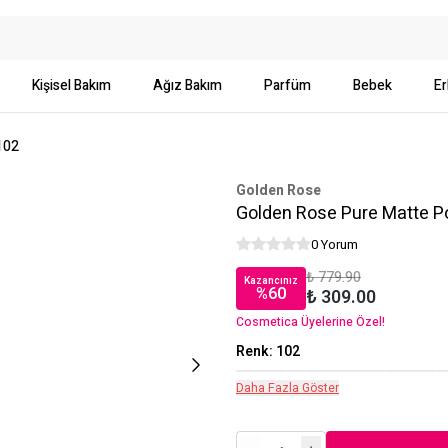
Kişisel Bakım
Ağız Bakım
Parfüm
Bebek
Er
102
Golden Rose
Golden Rose Pure Matte Po
0 Yorum
₺ 779.90
Kazancınız
%
60
₺ 309.00
Cosmetica Üyelerine Özel!
Renk
:
102
Daha Fazla Göster