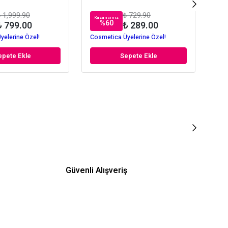
 1,999.90
₺ 729.90
Kazancınız
Kaz
%
60
₺ 799.00
₺ 289.00
yelerine Özel!
Cosmetica Üyelerine Özel!
Cos
epete Ekle
Sepete Ekle
Güvenli Alışveriş