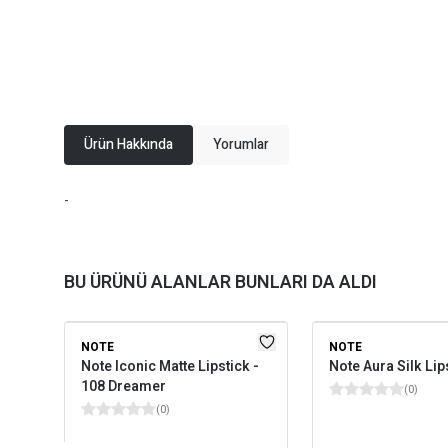
Ürün Hakkında
Yorumlar
-
BU ÜRÜNÜ ALANLAR BUNLARI DA ALDI
NOTE
NOTE
Note Iconic Matte Lipstick -
Note Aura Silk Lip
108 Dreamer
(
0
)
(
0
)