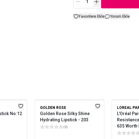
Favorilere Ekle
Yorum Ekle
GOLDEN ROSE
LOREAL PA
stick No:12
Golden Rose Silky Shine
L'Oréal Par
Hydrating Lipstick - 203
Resistance 
635 Worth 
(
0
)