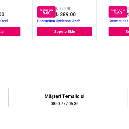
₺ 724.90
₺
Kazancınız
Kazancınız
%
60
%
60
00
₺ 289.00
 Özel!
Cosmetica Üyelerine Özel!
Cosmetica Ü
le
Sepete Ekle
S
Müşteri Temsilcisi
0850 777 05 36