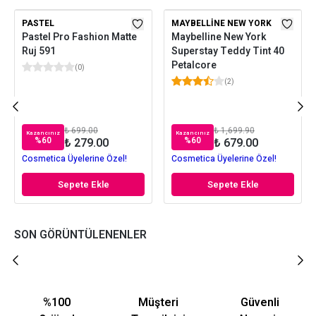
PASTEL
MAYBELLINE NEW YORK
Pastel Pro Fashion Matte
Maybelline New York
Ruj 591
Superstay Teddy Tint 40
Petalcore
(
0
)
(
2
)
₺ 699.00
₺ 1,699.90
Kazancınız
Kazancınız
%
60
%
60
₺ 279.00
₺ 679.00
Cosmetica Üyelerine Özel!
Cosmetica Üyelerine Özel!
Sepete Ekle
Sepete Ekle
SON GÖRÜNTÜLENENLER
%100
Müşteri
Güvenli