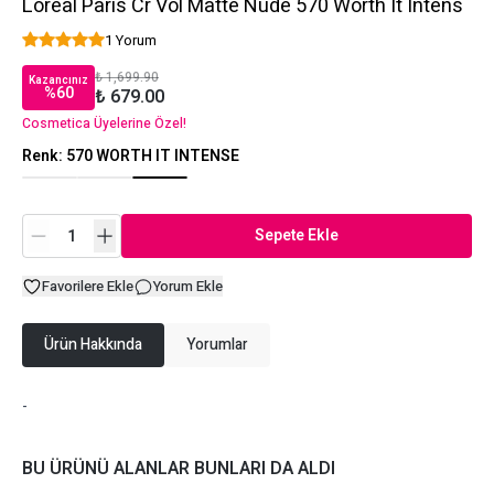
Loreal Paris Cr Vol Matte Nude 570 Worth It Intens
1 Yorum
₺ 1,699.90
Kazancınız
%
60
₺ 679.00
Cosmetica Üyelerine Özel!
Renk
:
570 WORTH IT INTENSE
Sepete Ekle
Favorilere Ekle
Yorum Ekle
Ürün Hakkında
Yorumlar
-
BU ÜRÜNÜ ALANLAR BUNLARI DA ALDI