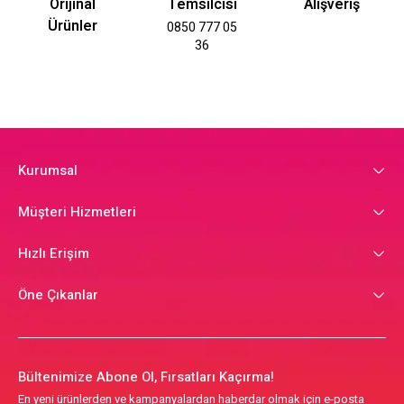
Orijinal
Temsilcisi
Alışveriş
Ürünler
0850 777 05
36
Kurumsal
Müşteri Hizmetleri
Hızlı Erişim
Öne Çıkanlar
Bültenimize Abone Ol, Fırsatları Kaçırma!
En yeni ürünlerden ve kampanyalardan haberdar olmak için e-posta