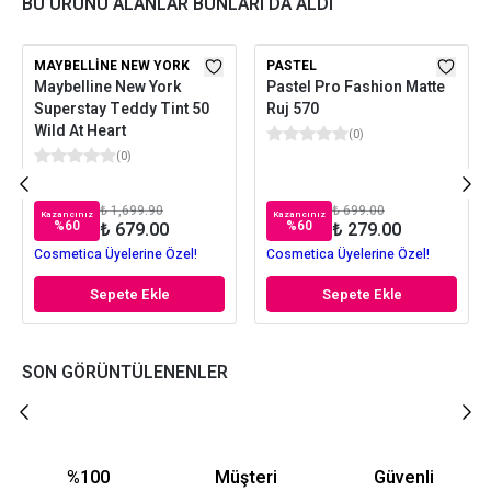
BU ÜRÜNÜ ALANLAR BUNLARI DA ALDI
MAYBELLINE NEW YORK
PASTEL
Maybelline New York
Pastel Pro Fashion Matte
Superstay Teddy Tint 50
Ruj 570
Wild At Heart
(
0
)
(
0
)
₺ 1,699.90
₺ 699.00
Kazancınız
Kazancınız
%
60
%
60
₺ 679.00
₺ 279.00
Cosmetica Üyelerine Özel!
Cosmetica Üyelerine Özel!
Sepete Ekle
Sepete Ekle
SON GÖRÜNTÜLENENLER
%100
Müşteri
Güvenli