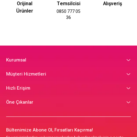
Orijinal
Temsilcisi
Alışveriş
Ürünler
0850 777 05
36
Kurumsal
Müşteri Hizmetleri
Hızlı Erişim
Öne Çıkanlar
Bültenimize Abone Ol, Fırsatları Kaçırma!