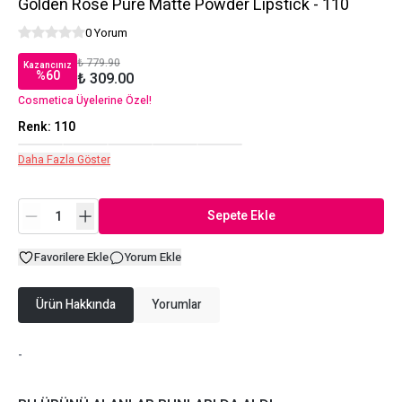
Golden Rose Pure Matte Powder Lipstick - 110
0 Yorum
₺ 779.90
Kazancınız
%
60
₺ 309.00
Cosmetica Üyelerine Özel!
Renk
:
110
Daha Fazla Göster
Sepete Ekle
Favorilere Ekle
Yorum Ekle
Ürün Hakkında
Yorumlar
-