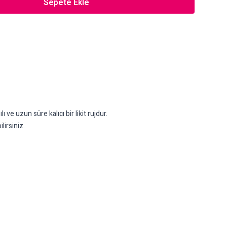
Sepete Ekle
e uzun süre kalıcı bir likit rujdur.
lirsiniz.