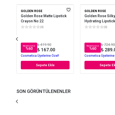
GOLDEN ROSE
GOLDEN ROSE
Golden Rose Matte Lipstick
Golden Rose Silky
Crayon No:22
Hydrating Lipstick
(
0
)
(
0
)
₺ 419.90
₺ 724.90
Kazancınız
Kazancınız
%
60
%
60
₺ 167.00
₺ 289.
Cosmetica Üyelerine Özel!
Cosmetica Üyelerine
Sepete Ekle
Sepete Ek
SON GÖRÜNTÜLENENLER