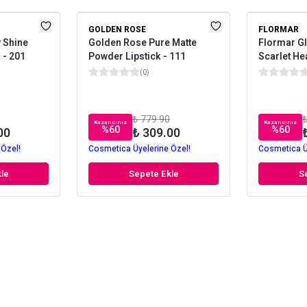
GOLDEN ROSE
FLORMAR
 Shine
Golden Rose Pure Matte
Flormar Gl
 - 201
Powder Lipstick - 111
Scarlet He
(
0
)
₺ 779.90
₺
Kazancınız
Kazancınız
%
60
%
60
00
₺ 309.00
 Özel!
Cosmetica Üyelerine Özel!
Cosmetica Ü
le
Sepete Ekle
S