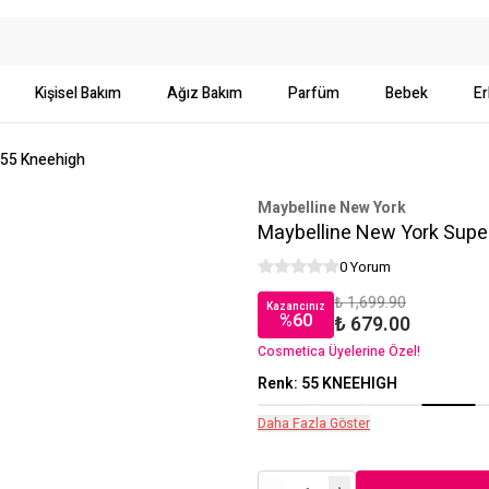
Kişisel Bakım
Ağız Bakım
Parfüm
Bebek
Er
 55 Kneehigh
Maybelline New York
Maybelline New York Supe
0 Yorum
₺ 1,699.90
Kazancınız
%
60
₺ 679.00
Cosmetica Üyelerine Özel!
Renk
:
55 KNEEHIGH
Daha Fazla Göster