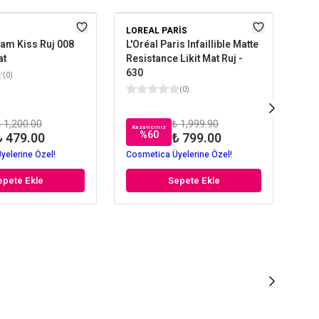
LOREAL PARIS
NO
am Kiss Ruj 008
L'Oréal Paris Infaillible Matte
Not
at
Resistance Likit Mat Ruj -
630
(
0
)
(
0
)
 1,200.00
₺ 1,999.90
Kazancınız
Kaz
%
60
₺ 479.00
₺ 799.00
yelerine Özel!
Cosmetica Üyelerine Özel!
Cos
epete Ekle
Sepete Ekle