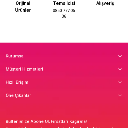
Orijinal
Temsilcisi
Alışveriş
Ürünler
0850 777 05
36
Kurumsal
Müşteri Hizmetleri
Hızlı Erişim
Öne Çıkanlar
Bültenimize Abone Ol, Fırsatları Kaçırma!