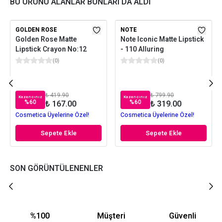
BU ÜRÜNÜ ALANLAR BUNLARI DA ALDI
GOLDEN ROSE
NOTE
Golden Rose Matte
Note Iconic Matte Lipstick
Lipstick Crayon No:12
- 110 Alluring
(
0
)
(
0
)
₺ 419.90
₺ 799.90
Kazancınız
Kazancınız
%
60
%
60
₺ 167.00
₺ 319.00
Cosmetica Üyelerine Özel!
Cosmetica Üyelerine Özel!
Sepete Ekle
Sepete Ekle
SON GÖRÜNTÜLENENLER
%100
Müşteri
Güvenli