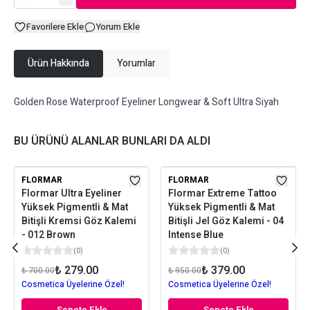
Favorilere Ekle
Yorum Ekle
Ürün Hakkında
Yorumlar
Golden Rose Waterproof Eyeliner Longwear & Soft Ultra Siyah
BU ÜRÜNÜ ALANLAR BUNLARI DA ALDI
FLORMAR
FLORMAR
Flormar Ultra Eyeliner
Flormar Extreme Tattoo
Yüksek Pigmentli & Mat
Yüksek Pigmentli & Mat
Bitişli Kremsi Göz Kalemi
Bitişli Jel Göz Kalemi - 04
- 012 Brown
Intense Blue
(
0
)
(
0
)
₺ 279.00
₺ 379.00
₺ 700.00
₺ 950.00
Cosmetica Üyelerine Özel!
Cosmetica Üyelerine Özel!
Sepete Ekle
Sepete Ekle