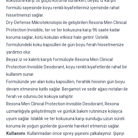
kokusuna karşı 3x güçlü koruma sunarken, beyaz iz karşıtı
formülü sayesinde koyu renkli kıyafetleriniz içerisinde rahat
hissetmenizi sağlar.
Dry-Defense Mikroteknolojisi ile geliştirilen Rexona Men Clinical
Protection Invisible, ter ve ter kokusuna karşı 96 saate kadar
koruma sağlar, kötü kokuları etkisiz hale getirir. Üstelik
formülündeki koku kapsülleri ile gün boyu ferah hissetmenize
yardımcı olur.
Beyaz iz ve kalıntı karşıtı formülüyle Rexona Men Clinical
Protection Invisible Deodorant, koyu renkli kıyafetlerde rahat bir
kullanım sunar.
Formülünde yer alan koku kapsülleri, ferahlık hissinin gün boyu
devam etmesine katkı sağlar. Bergamot ve sedir ağacı notaları ile
ferah ve odunsu bir kokuya sahiptir.
Rexona Men Clinical Protection Invisible Deodorant, Rexona
uzmanlığıyla geliştirilmiştir ve günlük bakım rutininize kolayca
uyum sağlar. Islaklık ve ter kokusuna karşı sunduğu uzun süreli
koruma ile yoğun günlerde güvenle hareket etmenizi sağlar.
Kullanımı
: Kullanmadan önce sprey şişesini çalkalayınız. Şişeyi