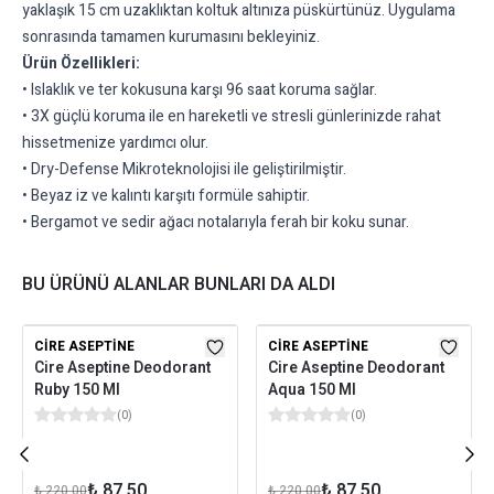
yaklaşık 15 cm uzaklıktan koltuk altınıza püskürtünüz. Uygulama
sonrasında tamamen kurumasını bekleyiniz.
Ürün Özellikleri:
• Islaklık ve ter kokusuna karşı 96 saat koruma sağlar.
• 3X güçlü koruma ile en hareketli ve stresli günlerinizde rahat
hissetmenize yardımcı olur.
• Dry-Defense Mikroteknolojisi ile geliştirilmiştir.
• Beyaz iz ve kalıntı karşıtı formüle sahiptir.
• Bergamot ve sedir ağacı notalarıyla ferah bir koku sunar.
BU ÜRÜNÜ ALANLAR BUNLARI DA ALDI
CIRE ASEPTINE
CIRE ASEPTINE
Cire Aseptine Deodorant
Cire Aseptine Deodorant
Ruby 150 Ml
Aqua 150 Ml
(
0
)
(
0
)
₺ 87.50
₺ 87.50
₺ 220.00
₺ 220.00