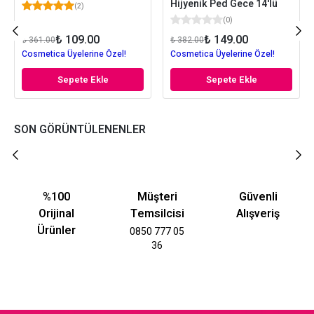
Hijyenik Ped Gece 14'lü
(
2
)
(
0
)
₺ 109.00
₺ 149.00
₺ 361.00
₺ 382.00
Cosmetica Üyelerine Özel!
Cosmetica Üyelerine Özel!
Sepete Ekle
Sepete Ekle
SON GÖRÜNTÜLENENLER
%100
Müşteri
Güvenli
Orijinal
Temsilcisi
Alışveriş
Ürünler
0850 777 05
36