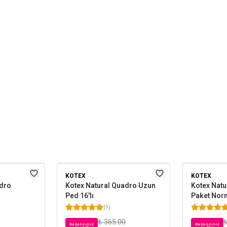
KOTEX
KOTEX
adro
Kotex Natural Quadro Uzun
Kotex Natur
Ped 16'lı
Paket Norm
(
1
)
₺ 365.00
₺
Kazancınız
Kazancınız