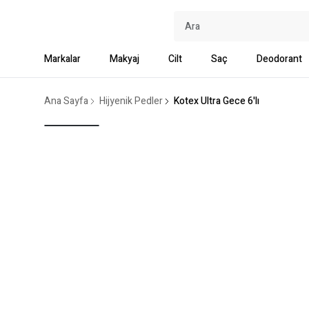
Markalar
Makyaj
Cilt
Saç
Deodorant
Ana Sayfa
Hijyenik Pedler
Kotex Ultra Gece 6'lı