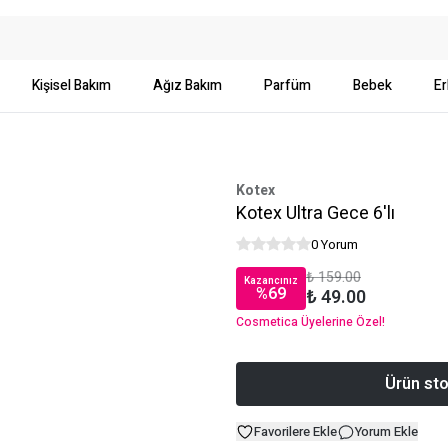
Kişisel Bakım
Ağız Bakım
Parfüm
Bebek
Er
Kotex
Kotex Ultra Gece 6'lı
0 Yorum
₺ 159.00
Kazancınız
%
69
₺ 49.00
Cosmetica Üyelerine Özel!
Ürün sto
Favorilere Ekle
Yorum Ekle