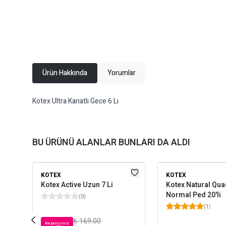
Ürün Hakkında
Yorumlar
Kotex Ultra Kanatlı Gece 6 Lı
BU ÜRÜNÜ ALANLAR BUNLARI DA ALDI
KOTEX
KOTEX
Kotex Active Uzun 7 Li
Kotex Natural Qu
Normal Ped 20'li
(
0
)
(
1
)
₺ 169.00
Kazancınız