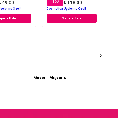
%
60
₺ 49.00
₺ 118.00
yelerine Özel!
Cosmetica Üyelerine Özel!
Cos
epete Ekle
Sepete Ekle
Güvenli Alışveriş