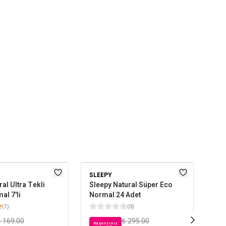
SLEEPY
KO
al Ultra Tekli
Sleepy Natural Süper Eco
Kot
al 7'li
Normal 24 Adet
(
1
)
(
0
)
 169.00
₺ 295.00
Kazancınız
Kaz