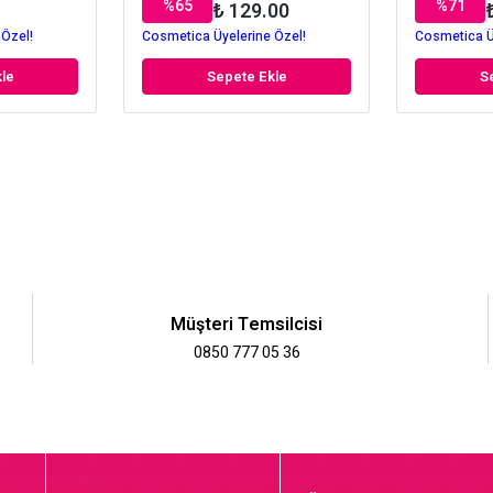
%
65
%
71
₺ 129.00
 Özel!
Cosmetica Üyelerine Özel!
Cosmetica Ü
le
Sepete Ekle
S
Müşteri Temsilcisi
0850 777 05 36