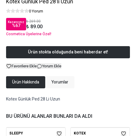
Kotex Günlük Ped 28'li Uzun
0 Yorum
₺ 269.00
Kazancınız
%
67
₺ 89.00
Cosmetica Üyelerine Özel!
Ürün stokta olduğunda beni haberdar et!
Favorilere Ekle
Yorum Ekle
Ürün Hakkında
Yorumlar
Kotex Günlük Ped 28 Li Uzun
BU ÜRÜNÜ ALANLAR BUNLARI DA ALDI
SLEEPY
KOTEX