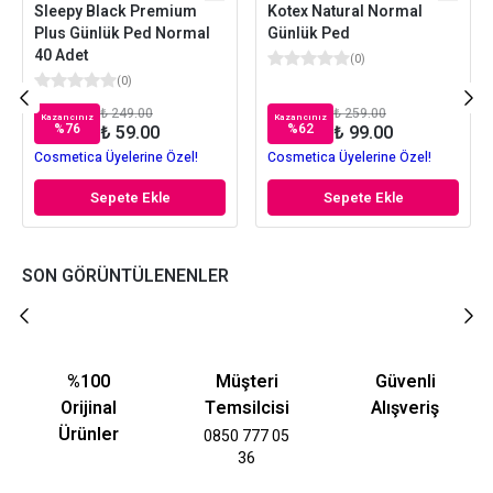
Sleepy Black Premium
Kotex Natural Normal
Plus Günlük Ped Normal
Günlük Ped
40 Adet
(
0
)
(
0
)
₺ 249.00
₺ 259.00
Kazancınız
Kazancınız
%
76
%
62
₺ 59.00
₺ 99.00
Cosmetica Üyelerine Özel!
Cosmetica Üyelerine Özel!
Sepete Ekle
Sepete Ekle
SON GÖRÜNTÜLENENLER
%100
Müşteri
Güvenli
Orijinal
Temsilcisi
Alışveriş
Ürünler
0850 777 05
36