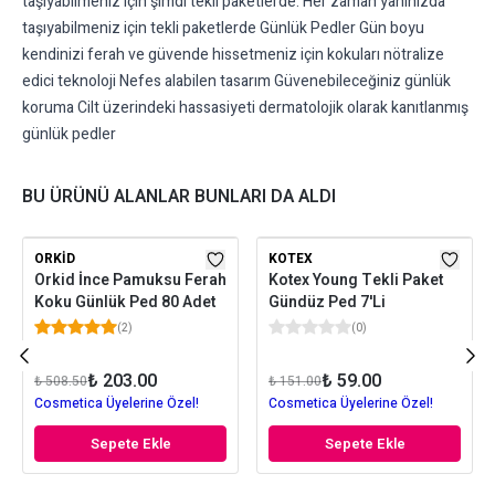
taşıyabilmeniz için şimdi tekli paketlerde. Her zaman yanınızda
taşıyabilmeniz için tekli paketlerde Günlük Pedler Gün boyu
kendinizi ferah ve güvende hissetmeniz için kokuları nötralize
edici teknoloji Nefes alabilen tasarım Güvenebileceğiniz günlük
koruma Cilt üzerindeki hassasiyeti dermatolojik olarak kanıtlanmış
günlük pedler
BU ÜRÜNÜ ALANLAR BUNLARI DA ALDI
ORKID
KOTEX
Orkid İnce Pamuksu Ferah
Kotex Young Tekli Paket
Koku Günlük Ped 80 Adet
Gündüz Ped 7'Li
(
2
)
(
0
)
₺ 203.00
₺ 59.00
₺ 508.50
₺ 151.00
Cosmetica Üyelerine Özel!
Cosmetica Üyelerine Özel!
Sepete Ekle
Sepete Ekle