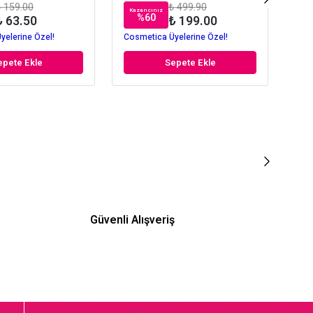
 159.00
₺ 499.90
Kazancınız
Kaz
%
60
₺ 63.50
₺ 199.00
yelerine Özel!
Cosmetica Üyelerine Özel!
Cos
epete Ekle
Sepete Ekle
Güvenli Alışveriş