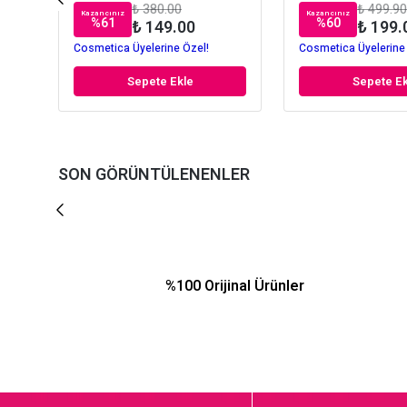
₺ 380.00
₺ 499.90
Kazancınız
Kazancınız
%
61
%
60
₺ 149.00
₺ 199.
Cosmetica Üyelerine Özel!
Cosmetica Üyelerine
Sepete Ekle
Sepete Ek
SON GÖRÜNTÜLENENLER
%100 Orijinal Ürünler