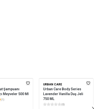
URBAN CARE
UR
ut Şampuanı
Urban Care Body Series
Urb
cı Meyveler 500 Ml
Lavender Vanilla Duş Jeli
Yla
750 ML
Was
(
1
)
(
0
)