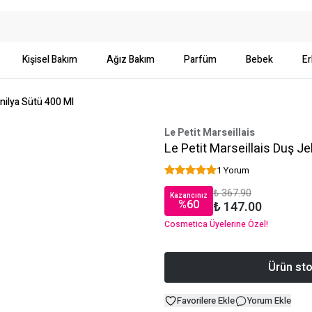
Kişisel Bakım
Ağız Bakım
Parfüm
Bebek
Er
anilya Sütü 400 Ml
Le Petit Marseillais
Le Petit Marseillais Duş Je
1 Yorum
₺ 367.90
Kazancınız
%
60
₺ 147.00
Cosmetica Üyelerine Özel!
Ürün sto
Favorilere Ekle
Yorum Ekle