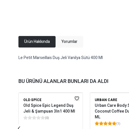
Ürün Hakkında
Yorumlar
Le Petit Marseillais Duş Jeli Vanilya Sütü 400 Ml
BU ÜRÜNÜ ALANLAR BUNLARI DA ALDI
OLD SPICE
URBAN CARE
Old Spice Epic Legend Duş
Urban Care Body 
Jeli & Şampuan 3In1 400 Ml
Coconut Coffee Du
ML
(
0
)
(
1
)