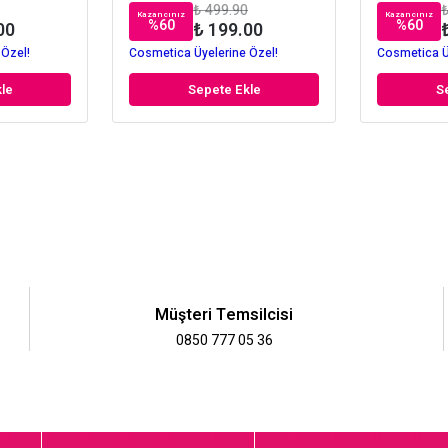
₺ 499.90
₺
Kazancınız
Kazancınız
%
60
%
60
00
₺ 199.00
 Özel!
Cosmetica Üyelerine Özel!
Cosmetica Ü
le
Sepete Ekle
S
Müşteri Temsilcisi
0850 777 05 36