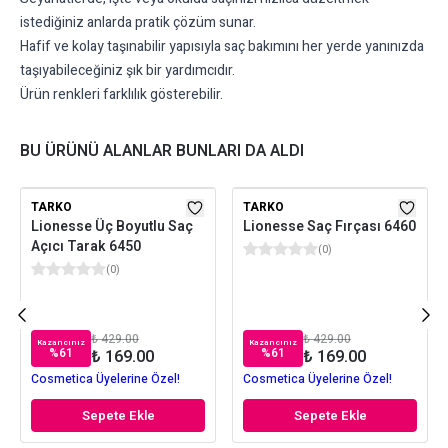
istediğiniz anlarda pratik çözüm sunar.
Hafif ve kolay taşınabilir yapısıyla saç bakımını her yerde yanınızda
taşıyabileceğiniz şık bir yardımcıdır.
Ürün renkleri farklılık gösterebilir.
BU ÜRÜNÜ ALANLAR BUNLARI DA ALDI
TARKO
TARKO
Lionesse Üç Boyutlu Saç
Lionesse Saç Fırçası 6460
Açıcı Tarak 6450
(
0
)
(
0
)
₺ 429.00
₺ 429.00
Kazancınız
Kazancınız
%
61
%
61
₺ 169.00
₺ 169.00
Cosmetica Üyelerine Özel!
Cosmetica Üyelerine Özel!
Sepete Ekle
Sepete Ekle