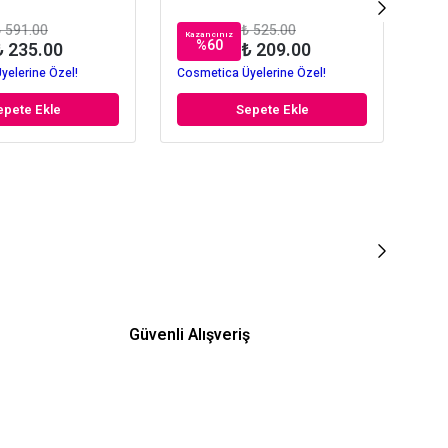
 591.00
₺ 525.00
Kazancınız
Kaz
%
60
₺ 235.00
₺ 209.00
yelerine Özel!
Cosmetica Üyelerine Özel!
Cos
epete Ekle
Sepete Ekle
Güvenli Alışveriş