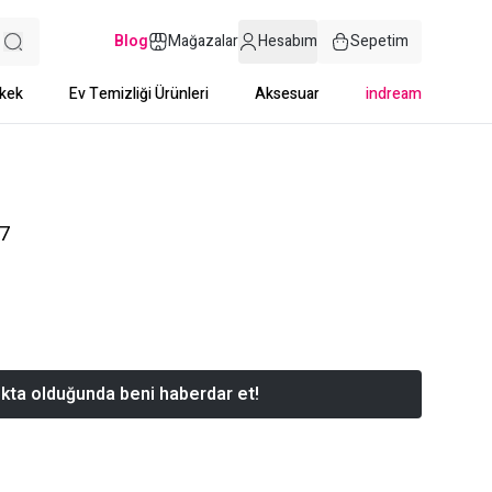
Blog
Mağazalar
Hesabım
Sepetim
kek
Ev Temizliği Ürünleri
Aksesuar
indream
87
kta olduğunda beni haberdar et!