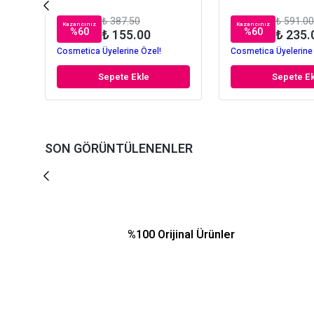
₺ 387.50
₺ 591.00
Kazancınız
Kazancınız
%
60
%
60
₺ 155.00
₺ 235.
Cosmetica Üyelerine Özel!
Cosmetica Üyelerine
Sepete Ekle
Sepete Ek
SON GÖRÜNTÜLENENLER
%100 Orijinal Ürünler