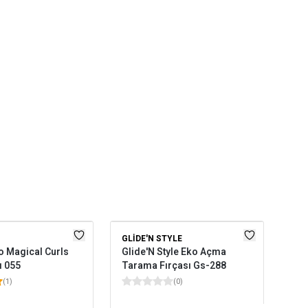
GLIDE'N STYLE
NA
o Magical Curls
Glide'N Style Eko Açma
Nas
ı 055
Tarama Fırçası Gs-288
Açm
Pe
(
1
)
(
0
)