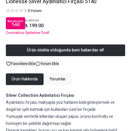
Lionesse Silver Aydınlatıcı Fırçası 5140
0 Yorum
₺ 499.00
Kazancınız
%
60
₺ 199.00
Cosmetica Üyelerine Özel!
Ürün stokta olduğunda beni haberdar et!
Favorilere Ekle
Yorum Ekle
Ürün Hakkında
Yorumlar
Silver Collection Aydınlatıcı Fırçası
Aydınlatıcı fırçası, makyajda yüz hatlarını belirginleştirmek ve
doğal bir ışıltı katmak için kullanılan özel bir fırçadır.
Yumuşak sentetik kıllardan oluşan yapısı, ürünü kontrollü ve
homojen bir şekilde dağıtmayı sağlar.
Elmacık kemikleri, burun ucu ve kaş kemiği gibi bölgelere hafif