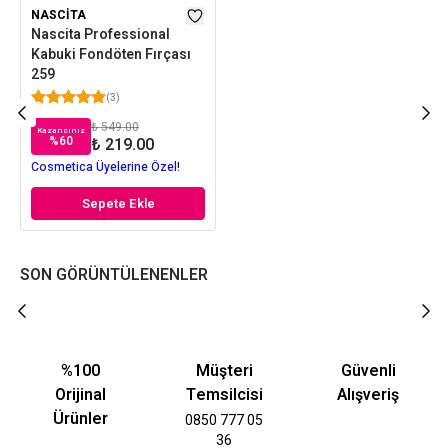
NASCITA
Nascita Professional
Kabuki Fondöten Fırçası
259
(
3
)
₺ 549.00
Kazancınız
%
60
₺ 219.00
Cosmetica Üyelerine Özel!
Sepete Ekle
SON GÖRÜNTÜLENENLER
%100
Müşteri
Güvenli
Orijinal
Temsilcisi
Alışveriş
Ürünler
0850 777 05
36