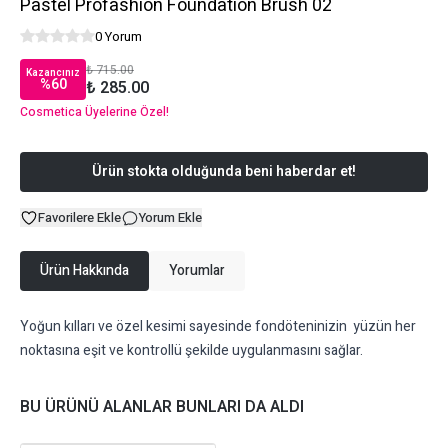
Pastel Profashıon Foundatıon Brush 02
0 Yorum
₺ 715.00
Kazancınız
%
60
₺ 285.00
Cosmetica Üyelerine Özel!
Ürün stokta olduğunda beni haberdar et!
Favorilere Ekle
Yorum Ekle
Ürün Hakkında
Yorumlar
Yoğun kılları ve özel kesimi sayesinde fondöteninizin yüzün her
noktasına eşit ve kontrollü şekilde uygulanmasını sağlar.
BU ÜRÜNÜ ALANLAR BUNLARI DA ALDI