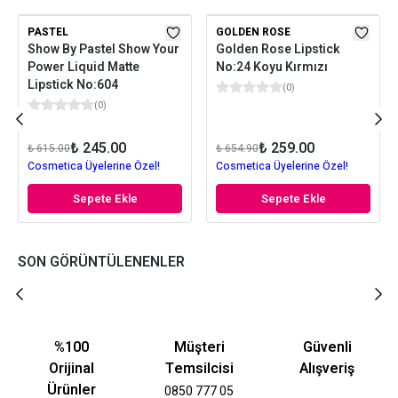
PASTEL
GOLDEN ROSE
Show By Pastel Show Your
Golden Rose Lipstick
Power Liquid Matte
No:24 Koyu Kırmızı
Lipstick No:604
(
0
)
(
0
)
₺ 245.00
₺ 259.00
₺ 615.00
₺ 654.90
Cosmetica Üyelerine Özel!
Cosmetica Üyelerine Özel!
Sepete Ekle
Sepete Ekle
SON GÖRÜNTÜLENENLER
%100
Müşteri
Güvenli
Orijinal
Temsilcisi
Alışveriş
Ürünler
0850 777 05