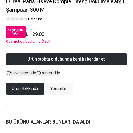
L'Oréal Paris Elseve Komple Direnç Dökülme Karşıtı
Şampuan 300 Ml
0 Yorum
₺ 329.90
Kazancınız
%
61
₺ 129.00
Cosmetica Üyelerine Özel!
Ürün stokta olduğunda beni haberdar et!
Favorilere Ekle
Yorum Ekle
Ürün Hakkında
Yorumlar
-
BU ÜRÜNÜ ALANLAR BUNLARI DA ALDI