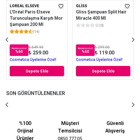
LOREAL ELSEVE
GLISS
L'Oréal Paris Elseve
Gliss Şampuan Split Hair
Turunculaşma Karşıtı Mor
Miracle 400 Ml
Şampuan 200 Ml
(
0
)
(
14
)
₺ 649.90
₺ 299.00
Kazancınız
Kazancınız
%
60
%
60
₺ 259.00
₺ 119.00
Cosmetica Üyelerine Özel!
Cosmetica Üyelerine Özel!
Sepete Ekle
Sepete Ekle
SON GÖRÜNTÜLENENLER
%100
Müşteri
Güvenli
Orijinal
Temsilcisi
Alışveriş
Ürünler
0850 777 05