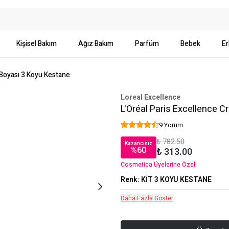
Kişisel Bakım
Ağız Bakım
Parfüm
Bebek
Er
 Boyası 3 Koyu Kestane
Loreal Excellence
L'Oréal Paris Excellence 
9 Yorum
₺ 782.50
Kazancınız
%
60
₺ 313.00
Cosmetica Üyelerine Özel!
Renk
:
KİT 3 KOYU KESTANE
Daha Fazla Göster