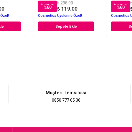
₺ 298.90
₺
Kazancınız
Kazancınız
%
60
%
60
00
₺ 119.00
 Özel!
Cosmetica Üyelerine Özel!
Cosmetica Ü
le
Sepete Ekle
S
Müşteri Temsilcisi
0850 777 05 36