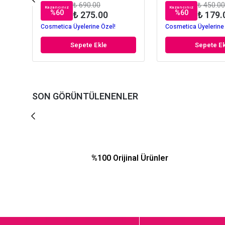
₺ 690.00
₺ 450.00
Kazancınız
Kazancınız
%
60
%
60
₺ 275.00
₺ 179.
Cosmetica Üyelerine Özel!
Cosmetica Üyelerine
Sepete Ekle
Sepete Ek
SON GÖRÜNTÜLENENLER
%100 Orijinal Ürünler