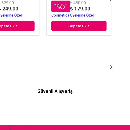
 629.00
₺ 450.00
Kazancınız
Kaz
%
60
₺ 249.00
₺ 179.00
yelerine Özel!
Cosmetica Üyelerine Özel!
Cos
epete Ekle
Sepete Ekle
Güvenli Alışveriş