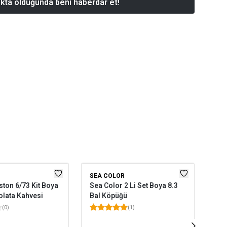
kta olduğunda beni haberdar et!
SEA COLOR
NE
ston 6/73 Kit Boya
Sea Color 2 Li Set Boya 8.3
Nev
olata Kahvesi
Bal Köpüğü
Ml-
(
0
)
(
1
)