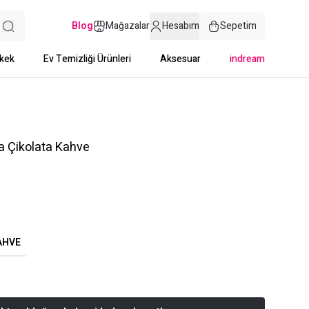
Blog
Mağazalar
Hesabım
Sepetim
kek
Ev Temizliği Ürünleri
Aksesuar
indream
a Çikolata Kahve
KAHVE