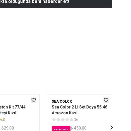
kta olduğunda beni haberdar et!
SEA COLOR
SC
ston Kit 77/44
Sea Color 2 Li Set Boya 55.46
Cre
eşi Kızılı
Amozon Kızılı
6-0
(
2
)
(
0
)
 629.00
₺ 450.00
Kazancınız
Kaz