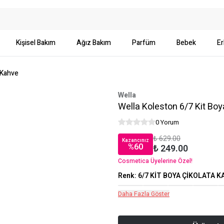
Kişisel Bakım
Ağız Bakım
Parfüm
Bebek
Er
 Kahve
Wella
Wella Koleston 6/7 Kit Boy
0 Yorum
₺ 629.00
Kazancınız
%
60
₺ 249.00
Cosmetica Üyelerine Özel!
Renk
:
6/7 KİT BOYA ÇİKOLATA 
Daha Fazla Göster