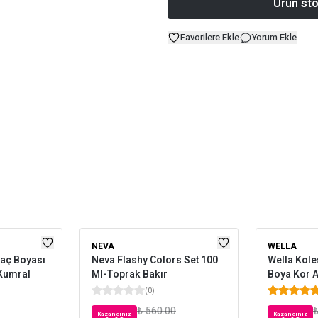
Ürün sto
Favorilere Ekle
Yorum Ekle
NEVA
WELLA
aç Boyası
Neva Flashy Colors Set 100
Wella Kole
 Kumral
Ml-Toprak Bakır
Boya Kor At
(
0
)
₺ 560.00
₺
Kazancınız
Kazancınız