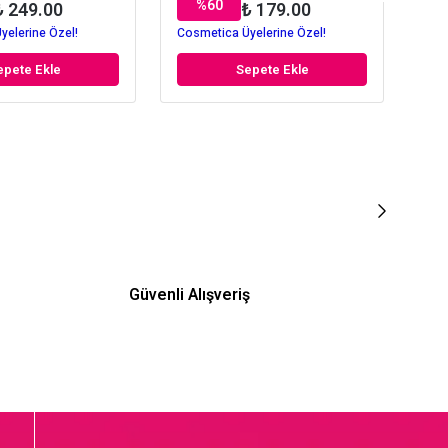
%
60
₺ 249.00
₺ 179.00
yelerine Özel!
Cosmetica Üyelerine Özel!
Cos
epete Ekle
Sepete Ekle
Güvenli Alışveriş