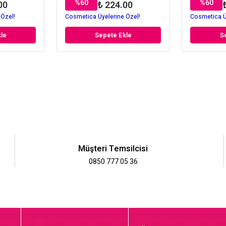
%
60
%
60
00
₺ 224.00
 Özel!
Cosmetica Üyelerine Özel!
Cosmetica Ü
le
Sepete Ekle
S
Müşteri Temsilcisi
0850 777 05 36