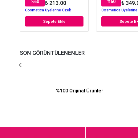
%
60
%
60
₺ 213.00
₺ 349.
Cosmetica Üyelerine Özel!
Cosmetica Üyelerine
Sepete Ekle
Sepete Ek
SON GÖRÜNTÜLENENLER
%100 Orijinal Ürünler