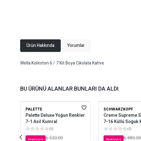
Ürün Hakkında
Yorumlar
Wella Koleston 6 / 7 Kit Boya Cikolata Kahve
BU ÜRÜNÜ ALANLAR BUNLARI DA ALDI
PALETTE
SCHWARZKOPF
Palette Deluxe Yoğun Renkler
Creme Supreme S
7-1 Asil Kumral
7-16 Küllü Soğuk
(
0
)
(
0
)
₺ 533.00
₺ 880.00
Kazancınız
Kazancınız