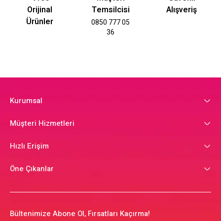
Orijinal
Temsilcisi
Alışveriş
Ürünler
0850 777 05
36
Kurumsal
Müşteri Hizmetleri
Hızlı Erişim
Öne Çıkanlar
Bültenimize Abone Ol, Fırsatları Kaçırma!