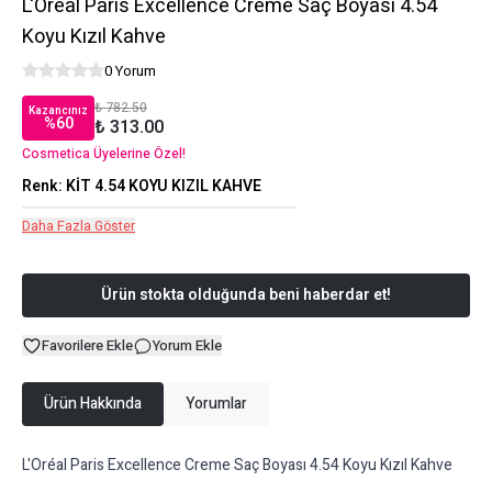
L'Oréal Paris Excellence Creme Saç Boyası 4.54
Koyu Kızıl Kahve
0 Yorum
₺ 782.50
Kazancınız
%
60
₺ 313.00
Cosmetica Üyelerine Özel!
Renk
:
KİT 4.54 KOYU KIZIL KAHVE
Daha Fazla Göster
Ürün stokta olduğunda beni haberdar et!
Favorilere Ekle
Yorum Ekle
Ürün Hakkında
Yorumlar
L'Oréal Paris Excellence Creme Saç Boyası 4.54 Koyu Kızıl Kahve