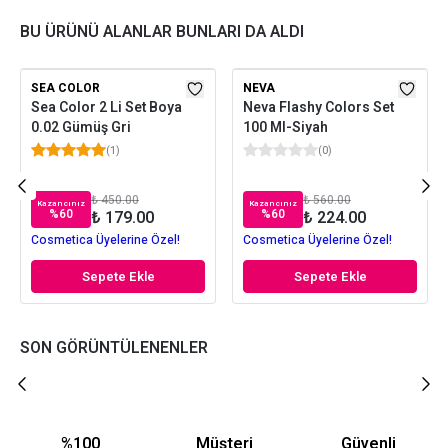
BU ÜRÜNÜ ALANLAR BUNLARI DA ALDI
SEA COLOR
NEVA
Sea Color 2 Li Set Boya
Neva Flashy Colors Set
0.02 Gümüş Gri
100 Ml-Siyah
(
1
)
(
0
)
₺ 450.00
₺ 560.00
Kazancınız
Kazancınız
%
60
%
60
₺ 179.00
₺ 224.00
Cosmetica Üyelerine Özel!
Cosmetica Üyelerine Özel!
Sepete Ekle
Sepete Ekle
SON GÖRÜNTÜLENENLER
%100
Müşteri
Güvenli