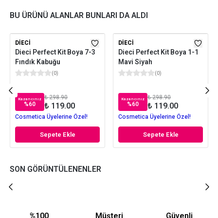
BU ÜRÜNÜ ALANLAR BUNLARI DA ALDI
DIECI
DIECI
Dieci Perfect Kit Boya 7-3
Dieci Perfect Kit Boya 1-1
Fındık Kabuğu
Mavi Siyah
(
0
)
(
0
)
₺ 298.90
₺ 298.90
Kazancınız
Kazancınız
%
60
%
60
₺ 119.00
₺ 119.00
Cosmetica Üyelerine Özel!
Cosmetica Üyelerine Özel!
Sepete Ekle
Sepete Ekle
SON GÖRÜNTÜLENENLER
%100
Müşteri
Güvenli