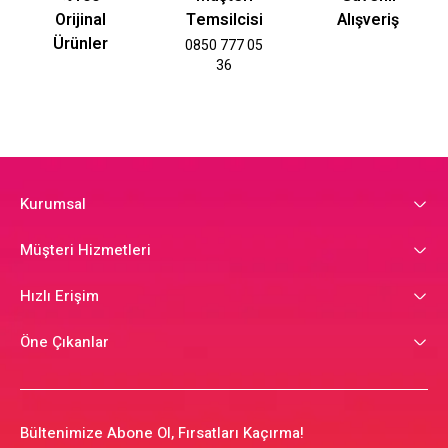
Orijinal
Temsilcisi
Alışveriş
Ürünler
0850 777 05
36
Kurumsal
Müşteri Hizmetleri
Hızlı Erişim
Öne Çıkanlar
Bültenimize Abone Ol, Fırsatları Kaçırma!