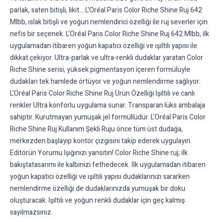
parlak, saten bitişli, likit… L'Oréal Paris Color Riche Shine Ruj 642
Mlbb, ıslak bitişli ve yoğun nemlendirici özelliği ile ruj severler için
nefis bir seçenek. L'Oréal Paris Color Riche Shine Ruj 642 Mlbb, ilk
uygulamadan itibaren yoğun kapatıcı özelliği ve ışıltılı yapısı ile
dikkat çekiyor. Ultra-parlak ve ultra-renkli dudaklar yaratan Color
Riche Shine serisi, yüksek pigmentasyon içeren formülüyle
dudakları tek hamlede örtüyor ve yoğun nemlendirme sağlıyor.
L'Oréal Paris Color Riche Shine Ruj Ürün Özelliği Işıltılı ve canlı
renkler Ultra konforlu uygulama sunar. Transparan lüks ambalaja
sahiptir. Kurutmayan yumuşak jel formüllüdür. L'Oréal Paris Color
Riche Shine Ruj Kullanım Şekli Ruju önce tüm üst dudağa,
merkezden başlayıp kontör çizgisini takip ederek uygulayın.
Editörün Yorumu Işığınızı yansıtın! Color Riche Shine ruj; ilk
bakıştatasarımı ile kalbinizi fethedecek. İlk uygulamadan itibaren
yoğun kapatıcı özelliği ve ışıltılı yapısı dudaklarınızı sararken
nemlendirme özelliği de dudaklarınızda yumuşak bir doku
oluşturacak. Işıltılı ve yoğun renkli dudaklar için geç kalmış
sayılmazsınız.