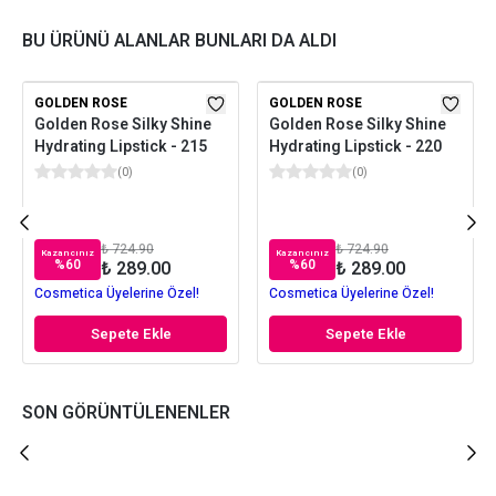
BU ÜRÜNÜ ALANLAR BUNLARI DA ALDI
GOLDEN ROSE
GOLDEN ROSE
Golden Rose Silky Shine
Golden Rose Silky Shine
Hydrating Lipstick - 215
Hydrating Lipstick - 220
(
0
)
(
0
)
₺ 724.90
₺ 724.90
Kazancınız
Kazancınız
%
60
%
60
₺ 289.00
₺ 289.00
Cosmetica Üyelerine Özel!
Cosmetica Üyelerine Özel!
Sepete Ekle
Sepete Ekle
SON GÖRÜNTÜLENENLER