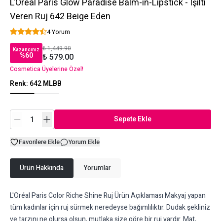
L'Oréal Paris Glow Paradise Balm-in-Lipstick - Işıltı
Veren Ruj 642 Beige Eden
4 Yorum
₺ 1,449.90
Kazancınız
%
60
₺ 579.00
Cosmetica Üyelerine Özel!
Renk
:
642 MLBB
Sepete Ekle
Favorilere Ekle
Yorum Ekle
Ürün Hakkında
Yorumlar
L'Oréal Paris Color Riche Shine Ruj Ürün Açıklaması Makyaj yapan
tüm kadınlar için ruj sürmek neredeyse bağımlılıktır. Dudak şekliniz
ve tarzını ne olursa olsun, mutlaka size göre bir ruj vardır. Mat,