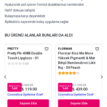
Hyaluronik asit içeren formül dudaklarınızı nemlendirir.
Hafif dokuya sahiptir.
Bulaşmaya karşı dayanıklıdır.
Aplikatörü sayesinde kolay uygulama sağlar.
BU ÜRÜNÜ ALANLAR BUNLARI DA ALDI
PRETTY
FLORMAR
Pretty Pb-408B Double
Flormar Kiss Me More
Touch Lipgloss - 01
Yüksek Pigmentli & Mat
Bitişli Nemlendirici Likit
(
0
)
Ruj - 04 Peach
(
1
)
₺ 300.00
₺ 1,100.00
Kazancınız
Kazancınız
%
60
%
60
₺ 119.00
₺ 439.00
Cosmetica Üyelerine Özel!
Cosmetica Üyelerine Özel!
Sepete Ekle
Sepete Ekle