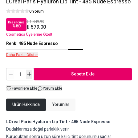
LOreal Paris Hyaluron Lip Tint - 485 Nude Espresso
0 Yorum
₺ 1,449.90
Kazancınız
%
60
₺ 579.00
Cosmetica Üyelerine Özel!
Renk
:
485 Nude Espresso
Daha Fazla Göster
Sepete Ekle
Favorilere Ekle
Yorum Ekle
Ürün Hakkında
Yorumlar
LOreal Paris Hyaluron Lip Tint - 485 Nude Espresso
Dudaklarınıza doğal parlaklık verir.
Kuruduktan sonra uzun süre kalıcı tint görünümü sağlar.