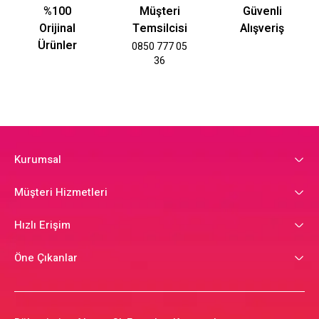
%100
Müşteri
Güvenli
Orijinal
Temsilcisi
Alışveriş
Ürünler
0850 777 05
36
Kurumsal
Müşteri Hizmetleri
Hızlı Erişim
Öne Çıkanlar