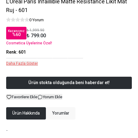
L'Oréal Paris Infaillible Matte Resistance Likit Mat
Ruj - 601
0 Yorum
₺ 1,999.90
Kazancınız
%
60
₺ 799.00
Cosmetica Üyelerine Özel!
Renk
:
601
Daha Fazla Göster
Ürün stokta olduğunda beni haberdar et!
Favorilere Ekle
Yorum Ekle
Ürün Hakkında
Yorumlar
-