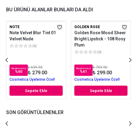
BU ÜRÜNÜ ALANLAR BUNLARI DA ALDI
NOTE
GOLDEN ROSE
Note Velvet Blur Tint 01
Golden Rose Mood Sheer
Velvet Nude
Bright Lipstick - 108 Rosy
Plum
(
0
)
(
0
)
₺ 699.90
₺ 759.90
Kazancınız
Kazancınız
%
60
%
61
₺ 279.00
₺ 299.00
Cosmetica Üyelerine Özel!
Cosmetica Üyelerine Özel!
Sepete Ekle
Sepete Ekle
SON GÖRÜNTÜLENENLER