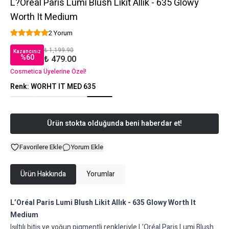
L?Oréal Paris Lumi Blush Likit Allık - 635 Glowy
Worth It Medium
2 Yorum
₺ 1,199.90
Kazancınız
%
60
₺ 479.00
Cosmetica Üyelerine Özel!
Renk
:
WORHT IT MED 635
Ürün stokta olduğunda beni haberdar et!
Favorilere Ekle
Yorum Ekle
Ürün Hakkında
Yorumlar
L’Oréal Paris Lumi Blush Likit Allık - 635 Glowy Worth It
Medium
Işıltılı bitiş ve yoğun pigmentli renkleriyle L’Oréal Paris Lumi Blush