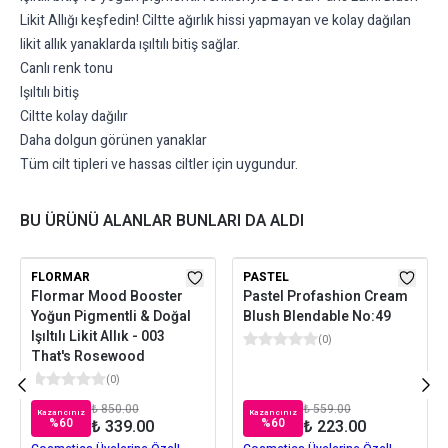
Likit Allığı keşfedin! Ciltte ağırlık hissi yapmayan ve kolay dağılan
likit allık yanaklarda ışıltılı bitiş sağlar.
Canlı renk tonu
Işıltılı bitiş
Ciltte kolay dağılır
Daha dolgun görünen yanaklar
Tüm cilt tipleri ve hassas ciltler için uygundur.
BU ÜRÜNÜ ALANLAR BUNLARI DA ALDI
FLORMAR
PASTEL
Flormar Mood Booster
Pastel Profashion Cream
Yoğun Pigmentli & Doğal
Blush Blendable No:49
Işıltılı Likit Allık - 003
(
0
)
That's Rosewood
(
0
)
₺ 850.00
₺ 559.00
Kazancınız
Kazancınız
%
60
%
60
₺ 339.00
₺ 223.00