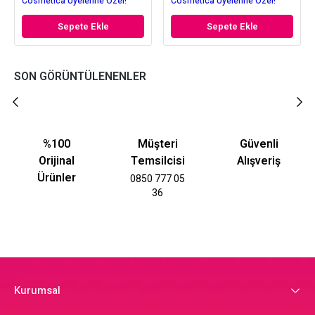
Cosmetica Üyelerine Özel!
Cosmetica Üyelerine Özel!
Sepete Ekle
Sepete Ekle
SON GÖRÜNTÜLENENLER
%100
Müşteri
Güvenli
Orijinal
Temsilcisi
Alışveriş
Ürünler
0850 777 05
36
Kurumsal