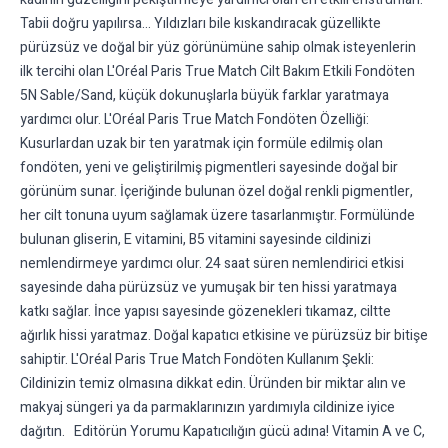
Tabii doğru yapılırsa… Yıldızları bile kıskandıracak güzellikte
pürüzsüz ve doğal bir yüz görünümüne sahip olmak isteyenlerin
ilk tercihi olan L'Oréal Paris True Match Cilt Bakım Etkili Fondöten
5N Sable/Sand, küçük dokunuşlarla büyük farklar yaratmaya
yardımcı olur. L'Oréal Paris True Match Fondöten Özelliği:
Kusurlardan uzak bir ten yaratmak için formüle edilmiş olan
fondöten, yeni ve geliştirilmiş pigmentleri sayesinde doğal bir
görünüm sunar. İçeriğinde bulunan özel doğal renkli pigmentler,
her cilt tonuna uyum sağlamak üzere tasarlanmıştır. Formülünde
bulunan gliserin, E vitamini, B5 vitamini sayesinde cildinizi
nemlendirmeye yardımcı olur. 24 saat süren nemlendirici etkisi
sayesinde daha pürüzsüz ve yumuşak bir ten hissi yaratmaya
katkı sağlar. İnce yapısı sayesinde gözenekleri tıkamaz, ciltte
ağırlık hissi yaratmaz. Doğal kapatıcı etkisine ve pürüzsüz bir bitişe
sahiptir. L'Oréal Paris True Match Fondöten Kullanım Şekli:
Cildinizin temiz olmasına dikkat edin. Üründen bir miktar alın ve
makyaj süngeri ya da parmaklarınızın yardımıyla cildinize iyice
dağıtın. Editörün Yorumu Kapatıcılığın gücü adına! Vitamin A ve C,