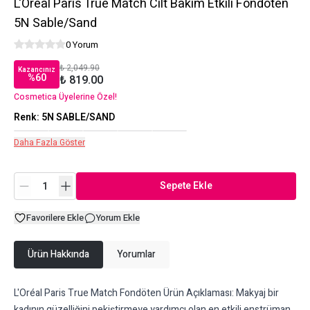
L'Oréal Paris True Match Cilt Bakım Etkili Fondöten
5N Sable/Sand
0 Yorum
₺ 2,049.90
Kazancınız
%
60
₺ 819.00
Cosmetica Üyelerine Özel!
Renk
:
5N SABLE/SAND
Daha Fazla Göster
Sepete Ekle
Favorilere Ekle
Yorum Ekle
Ürün Hakkında
Yorumlar
L'Oréal Paris True Match Fondöten Ürün Açıklaması: Makyaj bir
kadının güzelliğini pekiştirmeye yardımcı olan en etkili enstrüman.