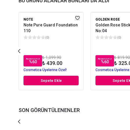
BU ÜRÜNÜ ALANLAR BUNLARI DA ALDI
NOTE
GOLDEN ROSE
Note Pure Guard Foundation
Golden Rose Stic
110
No:04
(
0
)
(
0
)
₺ 1,099.90
₺ 819.90
Kazancınız
Kazancınız
%
60
%
60
₺ 439.00
₺ 325.
Cosmetica Üyelerine Özel!
Cosmetica Üyelerine
Sepete Ekle
Sepete Ek
SON GÖRÜNTÜLENENLER