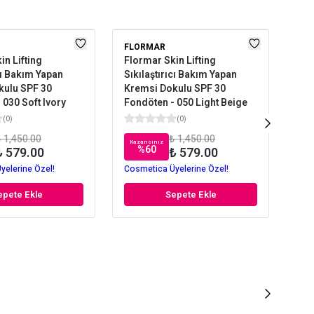
FLORMAR
GOL
in Lifting
Flormar Skin Lifting
Gol
cı Bakım Yapan
Sıkılaştırıcı Bakım Yapan
1 F
kulu SPF 30
Kremsi Dokulu SPF 30
No
 030 Soft Ivory
Fondöten - 050 Light Beige
(
0
)
(
0
)
 1,450.00
₺ 1,450.00
Kazancınız
Kaz
%
60
₺ 579.00
₺ 579.00
yelerine Özel!
Cosmetica Üyelerine Özel!
Cos
epete Ekle
Sepete Ekle