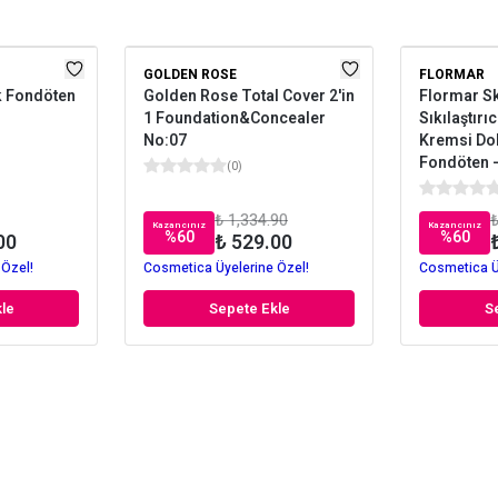
GOLDEN ROSE
FLORMAR
k Fondöten
Golden Rose Total Cover 2'in
Flormar Sk
1 Foundation&Concealer
Sıkılaştırı
No:07
Kremsi Do
Fondöten -
(
0
)
₺ 1,334.90
₺
Kazancınız
Kazancınız
%
60
%
60
00
₺ 529.00
 Özel!
Cosmetica Üyelerine Özel!
Cosmetica Ü
le
Sepete Ekle
S