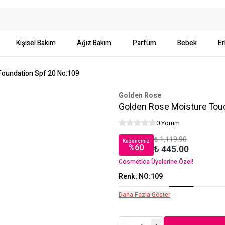
Kişisel Bakım
Ağız Bakım
Parfüm
Bebek
Er
Foundation Spf 20 No:109
Golden Rose
Golden Rose Moisture Touc
0 Yorum
₺ 1,119.90
Kazancınız
%
60
₺ 445.00
Cosmetica Üyelerine Özel!
Renk
:
NO:109
Daha Fazla Göster