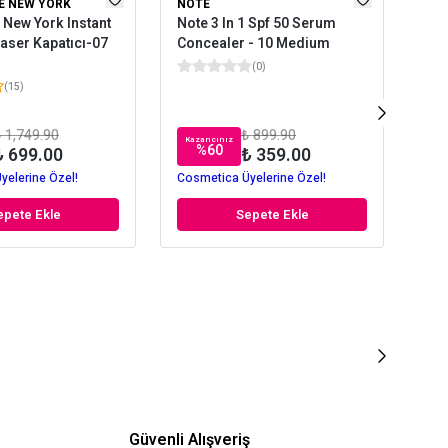
E NEW YORK
NOTE
NO
 New York Instant
Note 3 In 1 Spf 50 Serum
Not
raser Kapatıcı-07
Concealer - 10 Medium
Kap
(
0
)
(
15
)
 1,749.90
₺ 899.90
Kazancınız
Kaz
%
60
₺ 699.00
₺ 359.00
yelerine Özel!
Cosmetica Üyelerine Özel!
Cos
epete Ekle
Sepete Ekle
Güvenli Alışveriş