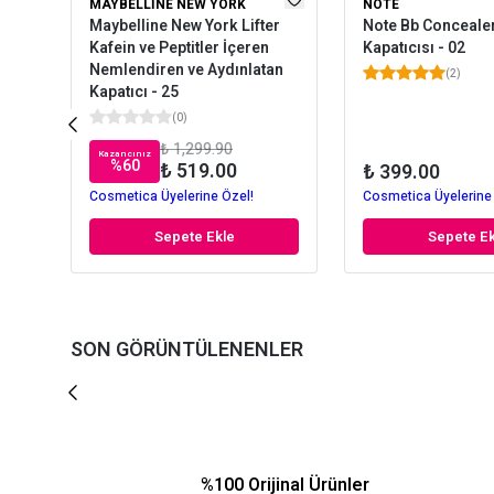
MAYBELLINE NEW YORK
NOTE
Maybelline New York Lifter
Note Bb Concealer
Kafein ve Peptitler İçeren
Kapatıcısı - 02
Nemlendiren ve Aydınlatan
(
2
)
Kapatıcı - 25
(
0
)
₺ 1,299.90
Kazancınız
%
60
₺ 519.00
₺ 399.00
Cosmetica Üyelerine Özel!
Cosmetica Üyelerine
Sepete Ekle
Sepete Ek
SON GÖRÜNTÜLENENLER
%100 Orijinal Ürünler