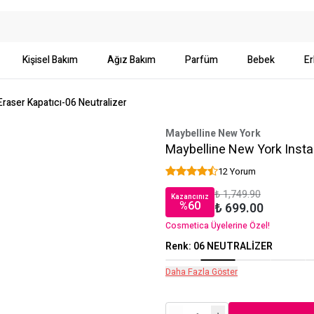
Kişisel Bakım
Ağız Bakım
Parfüm
Bebek
Er
raser Kapatıcı-06 Neutralizer
Maybelline New York
Maybelline New York Instan
12 Yorum
₺ 1,749.90
Kazancınız
%
60
₺ 699.00
Cosmetica Üyelerine Özel!
Renk
:
06 NEUTRALİZER
Daha Fazla Göster