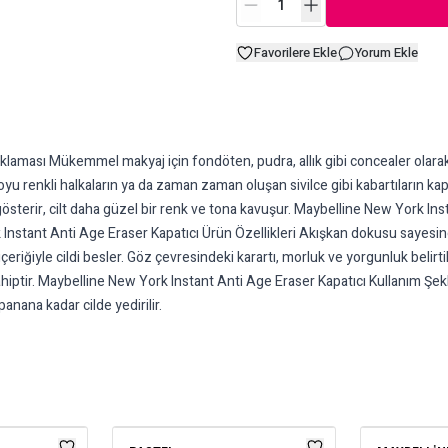
Favorilere Ekle
Yorum Ekle
laması Mükemmel makyaj için fondöten, pudra, allık gibi concealer olarak 
oyu renkli halkaların ya da zaman zaman oluşan sivilce gibi kabartıların kapa
österir, cilt daha güzel bir renk ve tona kavuşur. Maybelline New York Ins
 Instant Anti Age Eraser Kapatıcı Ürün Özellikleri Akışkan dokusu sayesi
içeriğiyle cildi besler. Göz çevresindeki karartı, morluk ve yorgunluk belir
iptir. Maybelline New York Instant Anti Age Eraser Kapatıcı Kullanım Şekl
anana kadar cilde yedirilir.