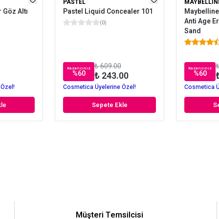
PASTEL
MAYBELLIN
 Göz Altı
Pastel Liquid Concealer 101
Maybelline
Anti Age E
(
0
)
Sand
₺ 609.00
₺
Kazancınız
Kazancınız
%
60
%
60
₺ 243.00
 Özel!
Cosmetica Üyelerine Özel!
Cosmetica Ü
le
Sepete Ekle
S
Müşteri Temsilcisi