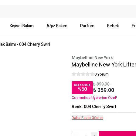
Kişisel Bakım
Ağız Bakım
Parfüm
Bebek
Er
ak Balmı - 004 Cherry Swirl
Maybelline New York
Maybelline New York Lifter
0 Yorum
₺ 899.90
Kazancınız
%
60
₺ 359.00
Cosmetica Üyelerine Özel!
Renk
:
004 Cherry Swirl
Daha Fazla Göster