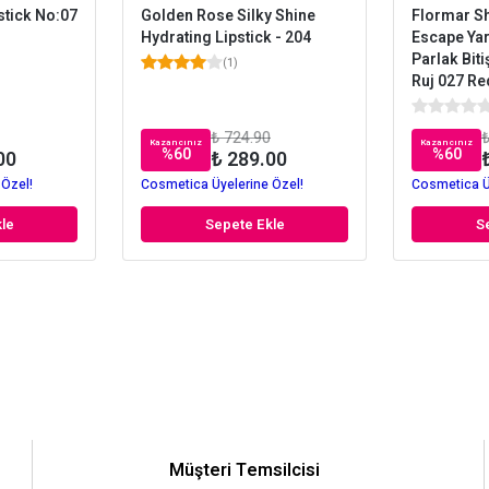
stick No:07
Golden Rose Silky Shine
Flormar S
Hydrating Lipstick - 204
Escape Yar
Parlak Biti
(
1
)
Ruj 027 Re
₺ 724.90
₺
Kazancınız
Kazancınız
%
60
%
60
00
₺ 289.00
 Özel!
Cosmetica Üyelerine Özel!
Cosmetica Ü
le
Sepete Ekle
S
Müşteri Temsilcisi