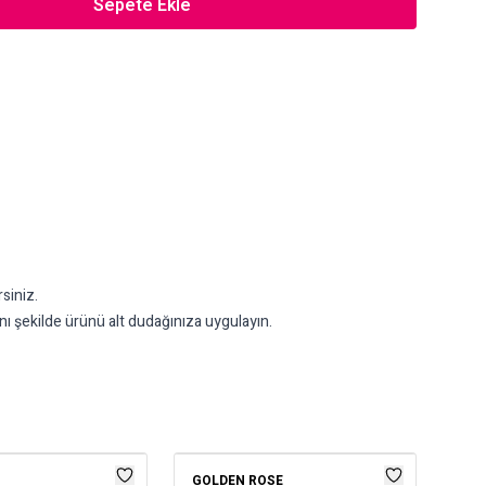
Sepete Ekle
siniz.
nı şekilde ürünü alt dudağınıza uygulayın.
GOLDEN ROSE
GOL