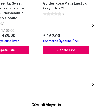
heer Up Sweet
Golden Rose Matte Lipstick
Gol
ı Transparan &
Crayon No:23
Ruj
şli Nemlendirici
(
0
)
d V Cpcake
(
0
)
 1,100.00
Kaz
₺ 439.00
₺ 167.00
yelerine Özel!
Cosmetica Üyelerine Özel!
Cos
epete Ekle
Sepete Ekle
Güvenli Alışveriş