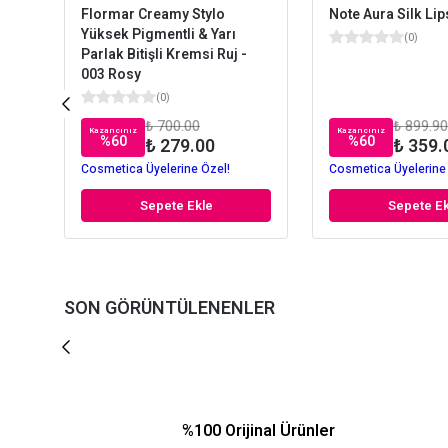
Flormar Creamy Stylo
Note Aura Silk Lip
Yüksek Pigmentli & Yarı
(
0
)
Parlak Bitişli Kremsi Ruj -
003 Rosy
(
0
)
₺ 700.00
₺ 899.90
Kazancınız
Kazancınız
%
60
%
60
₺ 279.00
₺ 359.
Cosmetica Üyelerine Özel!
Cosmetica Üyelerine
Sepete Ekle
Sepete Ek
SON GÖRÜNTÜLENENLER
%100 Orijinal Ürünler