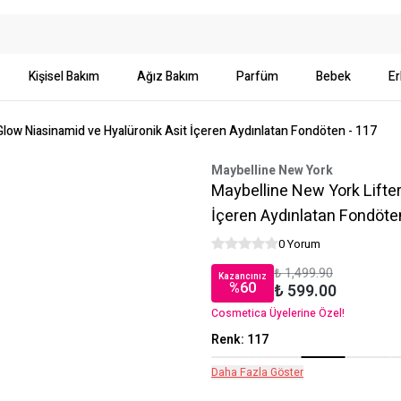
Kişisel Bakım
Ağız Bakım
Parfüm
Bebek
Er
Glow Niasinamid ve Hyalüronik Asit İçeren Aydınlatan Fondöten - 117
Maybelline New York
Maybelline New York Lifte
İçeren Aydınlatan Fondöte
0 Yorum
₺ 1,499.90
Kazancınız
%
60
₺ 599.00
Cosmetica Üyelerine Özel!
Renk
:
117
Daha Fazla Göster