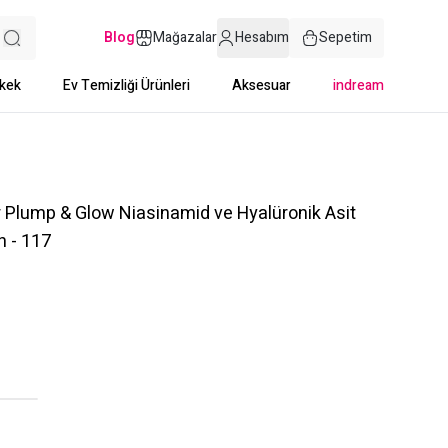
Blog
Mağazalar
Hesabım
Sepetim
kek
Ev Temizliği Ürünleri
Aksesuar
indream
r Plump & Glow Niasinamid ve Hyalüronik Asit
n - 117