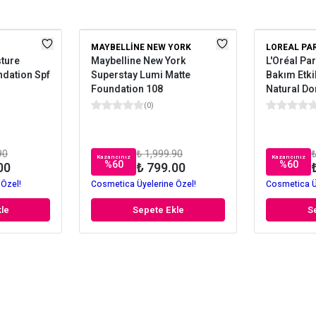
MAYBELLINE NEW YORK
LOREAL PA
ture
Maybelline New York
L'Oréal Par
ndation Spf
Superstay Lumi Matte
Bakım Etki
Foundation 108
Natural Do
(
0
)
90
₺ 1,999.90
₺
Kazancınız
Kazancınız
%
60
%
60
00
₺ 799.00
 Özel!
Cosmetica Üyelerine Özel!
Cosmetica Ü
le
Sepete Ekle
S