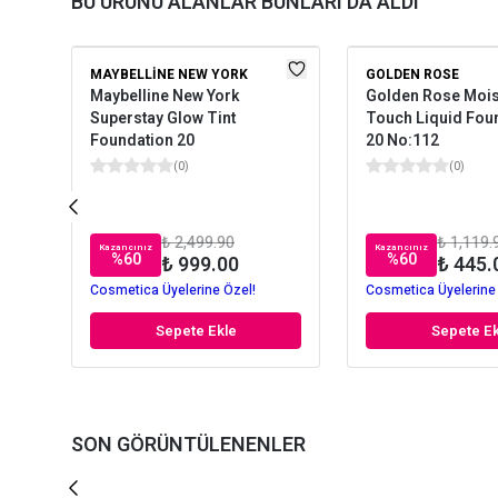
BU ÜRÜNÜ ALANLAR BUNLARI DA ALDI
MAYBELLINE NEW YORK
GOLDEN ROSE
Maybelline New York
Golden Rose Mois
Superstay Glow Tint
Touch Liquid Fou
Foundation 20
20 No:112
(
0
)
(
0
)
₺ 2,499.90
₺ 1,119.
Kazancınız
Kazancınız
%
60
%
60
₺ 999.00
₺ 445.
Cosmetica Üyelerine Özel!
Cosmetica Üyelerine
Sepete Ekle
Sepete Ek
SON GÖRÜNTÜLENENLER