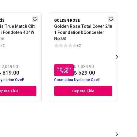
RIS
GOLDEN ROSE
NO
is True Match Cilt
Golden Rose Total Cover 2'in
Not
li Fondöten 4D4W
1 Foundation&Concealer
11
re
No:03
(
0
)
(
0
)
 2,049.90
₺ 1,334.90
Kazancınız
Kaz
%
60
₺ 819.00
₺ 529.00
yelerine Özel!
Cosmetica Üyelerine Özel!
Cos
epete Ekle
Sepete Ekle