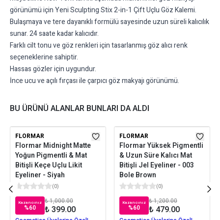
görünümü için Yeni Sculpting Stix 2-in-1 Çift Uçlu Göz Kalemi.
Bulaşmaya ve tere dayanıklı formülü sayesinde uzun süreli kalıcılık
sunar. 24 saate kadar kalıcıdır.
Farklı cilt tonu ve göz renkleri için tasarlanmış göz alıcı renk
seçeneklerine sahiptir.
Hassas gözler için uygundur.
İnce ucu ve açılı fırçası ile çarpıcı göz makyajı görünümü.
BU ÜRÜNÜ ALANLAR BUNLARI DA ALDI
FLORMAR
FLORMAR
Flormar Midnight Matte
Flormar Yüksek Pigmentli
Yoğun Pigmentli & Mat
& Uzun Süre Kalıcı Mat
Bitişli Keçe Uçlu Likit
Bitişli Jel Eyeliner - 003
Eyeliner - Siyah
Bole Brown
(
0
)
(
0
)
₺ 1,000.00
₺ 1,200.00
Kazancınız
Kazancınız
%
60
%
60
₺ 399.00
₺ 479.00