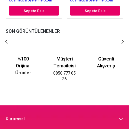
Cosmetica Üyelerine Özel!
Cosmetica Üyelerine Özel!
Sepete Ekle
Sepete Ekle
SON GÖRÜNTÜLENENLER
%100
Müşteri
Güvenli
Orijinal
Temsilcisi
Alışveriş
Ürünler
0850 777 05
36
Kurumsal