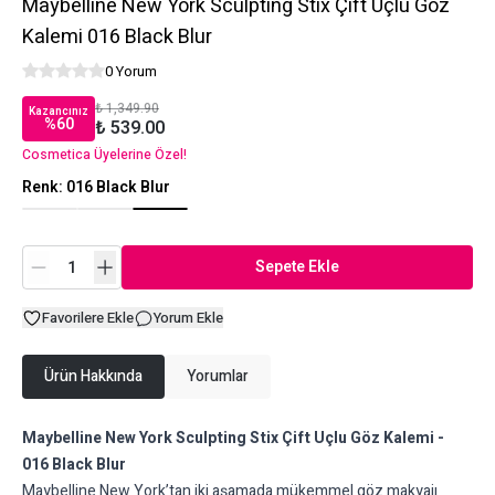
Maybelline New York Sculpting Stix Çift Uçlu Göz
Kalemi 016 Black Blur
0 Yorum
₺ 1,349.90
Kazancınız
%
60
₺ 539.00
Cosmetica Üyelerine Özel!
Renk
:
016 Black Blur
Sepete Ekle
Favorilere Ekle
Yorum Ekle
Ürün Hakkında
Yorumlar
Maybelline New York Sculpting Stix Çift Uçlu Göz Kalemi -
016 Black Blur
Maybelline New York’tan iki aşamada mükemmel göz makyajı