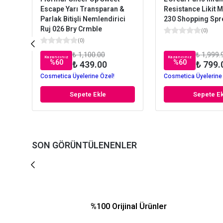
Escape Yarı Transparan &
Resistance Likit M
Parlak Bitişli Nemlendirici
230 Shopping Spr
Ruj 026 Bry Crmble
(
0
)
(
0
)
₺ 1,100.00
₺ 1,999.
Kazancınız
Kazancınız
%
60
%
60
₺ 439.00
₺ 799.
Cosmetica Üyelerine Özel!
Cosmetica Üyelerine
Sepete Ekle
Sepete Ek
SON GÖRÜNTÜLENENLER
%100 Orijinal Ürünler