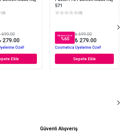
571
Gla
005
(
0
)
(
0
)
 699.00
₺ 699.00
Kazancınız
Kaz
%
60
₺ 279.00
₺ 279.00
yelerine Özel!
Cosmetica Üyelerine Özel!
Cos
epete Ekle
Sepete Ekle
Güvenli Alışveriş