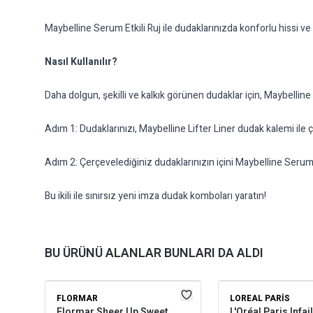
Maybelline Serum Etkili Ruj ile dudaklarınızda konforlu hissi ve
Nasıl Kullanılır?
Daha dolgun, şekilli ve kalkık görünen dudaklar için, Maybelline 
Adım 1: Dudaklarınızı, Maybelline Lifter Liner dudak kalemi ile 
Adım 2: Çerçevelediğiniz dudaklarınızın içini Maybelline Serum E
Bu ikili ile sınırsız yeni imza dudak komboları yaratın!
BU ÜRÜNÜ ALANLAR BUNLARI DA ALDI
FLORMAR
LOREAL PARIS
Flormar Sheer Up Sweet
L'Oréal Paris Infai