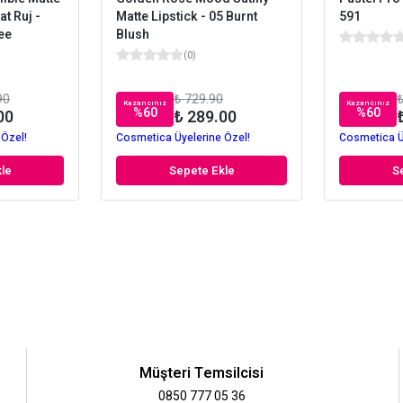
at Ruj -
Matte Lipstick - 05 Burnt
591
ee
Blush
(
0
)
90
₺ 729.90
₺
Kazancınız
Kazancınız
%
60
%
60
00
₺ 289.00
 Özel!
Cosmetica Üyelerine Özel!
Cosmetica Ü
le
Sepete Ekle
S
Müşteri Temsilcisi
0850 777 05 36