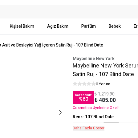
Kişisel Bakım
Ağız Bakım
Parfüm
Bebek
Er
Asit ve Besleyici Yağ İçeren Satin Ruj - 107 Blind Date
Maybelline New York
Maybelline New York Serum 
Satin Ruj - 107 Blind Date
0 Yorum
₺ 1,219.90
Kazancınız
%
60
₺ 485.00
Cosmetica Üyelerine Özel!
Renk
:
107 Blind Date
Daha Fazla Göster