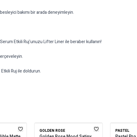
 besleyici bakımı bir arada deneyimleyin.
Serum Etkili Ruj'unuzu Lifter Liner ile beraber kullanın!
çerçeveleyin.
tkili Ruj ile doldurun.
GOLDEN ROSE
PASTEL
llible Matte
Golden Rose Mood Satiny
Pastel Pro