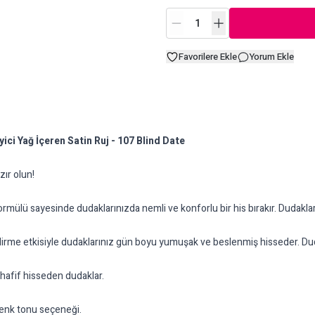
Favorilere Ekle
Yorum Ekle
ici Yağ İçeren Satin Ruj - 107 Blind Date
zır olun!
ormülü sayesinde dudaklarınızda nemli ve konforlu bir his bırakır. Dudak
tkisiyle dudaklarınız gün boyu yumuşak ve beslenmiş hisseder. Dudakları
afif hisseden dudaklar.
renk tonu seçeneği.