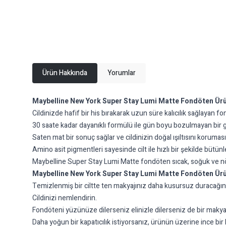
Ürün Hakkında
Yorumlar
Maybelline New York Super Stay Lumi Matte Fondöten Ürün
Cildinizde hafif bir his bırakarak uzun süre kalıcılık sağlayan
30 saate kadar dayanıklı formülü ile gün boyu bozulmayan bir
Saten mat bir sonuç sağlar ve cildinizin doğal ışıltısını korumas
Amino asit pigmentleri sayesinde cilt ile hızlı bir şekilde bütünleş
Maybelline Super Stay Lumi Matte fondöten sıcak, soğuk ve nötr 
Maybelline New York Super Stay Lumi Matte Fondöten Ürü
Temizlenmiş bir ciltte ten makyajınız daha kusursuz duracağın
Cildinizi nemlendirin.
Fondöteni yüzünüze dilerseniz elinizle dilerseniz de bir makyaj 
Daha yoğun bir kapatıcılık istiyorsanız, ürünün üzerine ince bir 