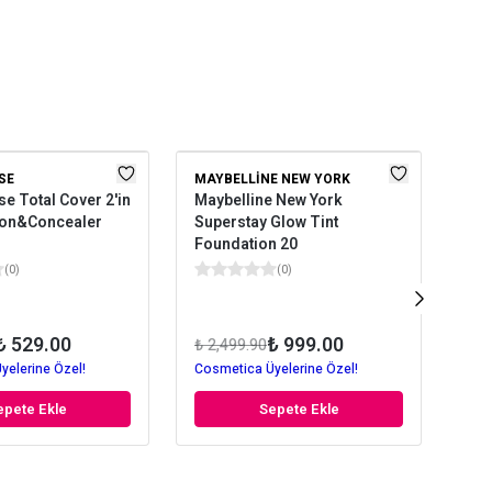
SE
MAYBELLINE NEW YORK
NO
e Total Cover 2'in
Maybelline New York
Not
ion&Concealer
Superstay Glow Tint
10
Foundation 20
(
0
)
(
0
)
₺ 529.00
₺ 999.00
₺ 2,499.90
₺ 1
yelerine Özel!
Cosmetica Üyelerine Özel!
Cos
epete Ekle
Sepete Ekle