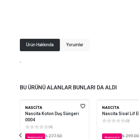
Ürün Hakkında
Yorumlar
-
BU ÜRÜNÜ ALANLAR BUNLARI DA ALDI
NASCITA
NASCITA
Nascita Koton Duş Süngeri
Nascita Sisal Lif 
0004
(
0
)
(
0
)
₺ 277.50
₺ 299.00
Kazancınız
Kazancınız