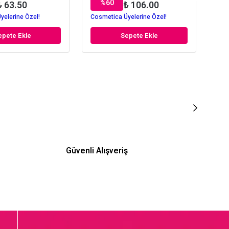
%
60
₺ 63.50
₺ 106.00
yelerine Özel!
Cosmetica Üyelerine Özel!
Cos
epete Ekle
Sepete Ekle
Güvenli Alışveriş