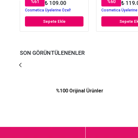
%
61
%
60
₺ 109.00
₺ 119.
Cosmetica Üyelerine Özel!
Cosmetica Üyelerine
Sepete Ekle
Sepete Ek
SON GÖRÜNTÜLENENLER
%100 Orijinal Ürünler