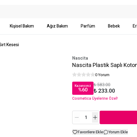
Kişisel Bakım
Ağız Bakım
Parfüm
Bebek
Er
Sırt Kesesi
Nascita
Nascita Plastik Saplı Koton
0 Yorum
₺ 583.00
Kazancınız
%
60
₺ 233.00
Cosmetica Üyelerine Özel!
Favorilere Ekle
Yorum Ekle