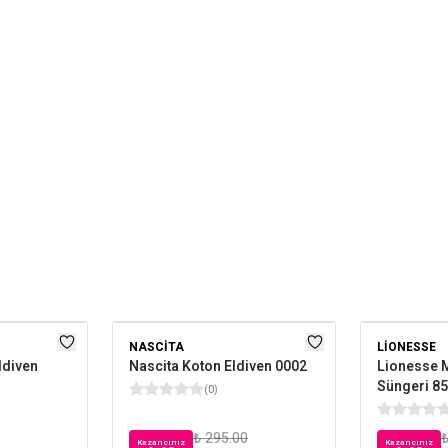
NASCITA
LIONESSE
Eldiven
Nascita Koton Eldiven 0002
Lionesse 
Süngeri 8
(
0
)
₺ 295.00
₺
Kazancınız
Kazancınız