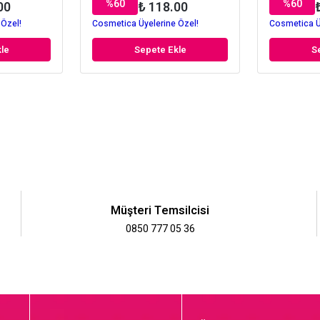
%
60
%
60
00
₺ 118.00
 Özel!
Cosmetica Üyelerine Özel!
Cosmetica Ü
le
Sepete Ekle
S
Müşteri Temsilcisi
0850 777 05 36