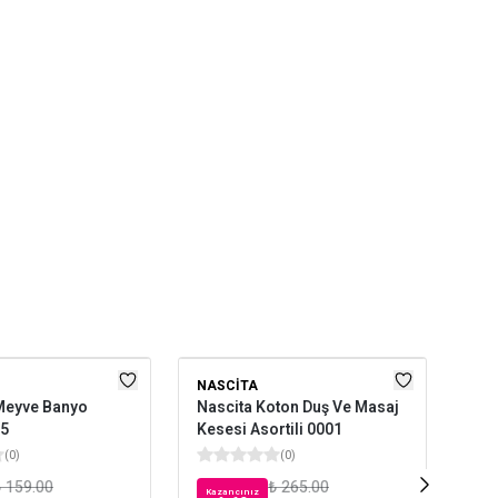
NASCITA
DVL
Meyve Banyo
Nascita Koton Duş Ve Masaj
Dvl
55
Kesesi Asortili 0001
Tem
(
0
)
(
0
)
 159.00
₺ 265.00
Kazancınız
Kaz