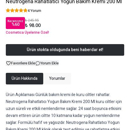
Neutrogena Rahatlatıcı Yoğun Bakım Kremi 200 Ml
4 Yorum
₺ 245.95
Kazancınız
%
60
₺ 98.00
Cosmetica Üyelerine Özel!
Ürün stokta olduğunda beni haberdar et!
Favorilere Ekle
Yorum Ekle
Ürün Hakkında
Yorumlar
Ürün Açıklaması Günlük bakım kremi ile kuru ciltler rahatlar.
Neutrogena Rahatlatıcı Yoğun Bakım Kremi 200 Ml kuru ciltler için
uzun süreli ve etkili nemlendirme sağlar. 24 saat boyunca etkisini
devam ettiren ürün ciltte 10 katmana kadar yoğun nemlendirme
sağlar. Formülü hafif ve yağsızdır. Neutrogena Rahatlatıcı Yoğun
Bakım Kremi 200 Ml klinik olarak test edilmiş ve rahatlatma etkisi