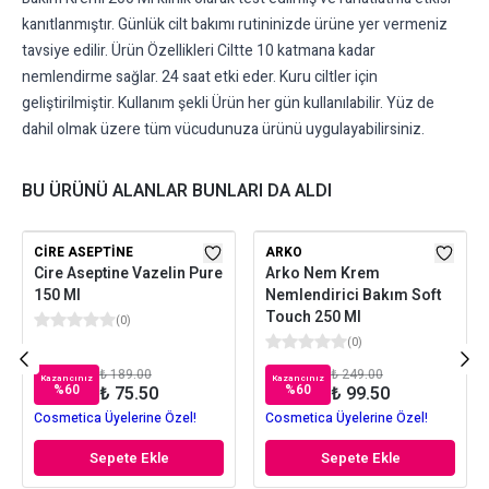
kanıtlanmıştır. Günlük cilt bakımı rutininizde ürüne yer vermeniz
tavsiye edilir. Ürün Özellikleri Ciltte 10 katmana kadar
nemlendirme sağlar. 24 saat etki eder. Kuru ciltler için
geliştirilmiştir. Kullanım şekli Ürün her gün kullanılabilir. Yüz de
dahil olmak üzere tüm vücudunuza ürünü uygulayabilirsiniz.
BU ÜRÜNÜ ALANLAR BUNLARI DA ALDI
CIRE ASEPTINE
ARKO
Cire Aseptine Vazelin Pure
Arko Nem Krem
150 Ml
Nemlendirici Bakım Soft
Touch 250 Ml
(
0
)
(
0
)
₺ 189.00
₺ 249.00
Kazancınız
Kazancınız
%
60
%
60
₺ 75.50
₺ 99.50
Cosmetica Üyelerine Özel!
Cosmetica Üyelerine Özel!
Sepete Ekle
Sepete Ekle