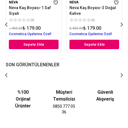
NEVA
NEVA
Neva Kaş Boyası-1 Saf
Neva Kaş Boyası-3 Doğal
Siyah
Kahve
(
0
)
(
0
)
₺ 179.00
₺ 179.00
₺ 450.00
₺ 450.00
Cosmetica Üyelerine Özel!
Cosmetica Üyelerine Özel!
Sepete Ekle
Sepete Ekle
SON GÖRÜNTÜLENENLER
%100
Müşteri
Güvenli
Orijinal
Temsilcisi
Alışveriş
Ürünler
0850 777 05
36