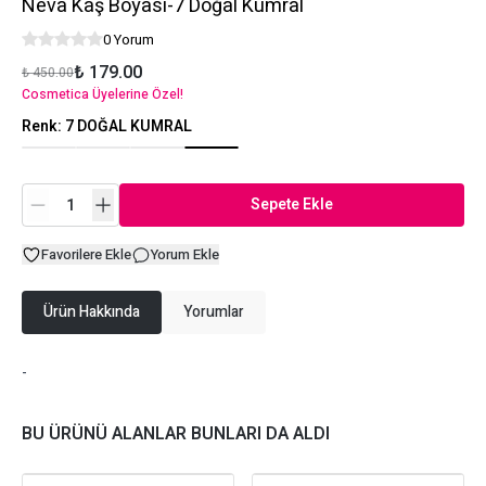
Neva Kaş Boyası-7 Doğal Kumral
0 Yorum
₺ 179.00
₺ 450.00
Cosmetica Üyelerine Özel!
Renk
:
7 DOĞAL KUMRAL
Sepete Ekle
Favorilere Ekle
Yorum Ekle
Ürün Hakkında
Yorumlar
-
BU ÜRÜNÜ ALANLAR BUNLARI DA ALDI