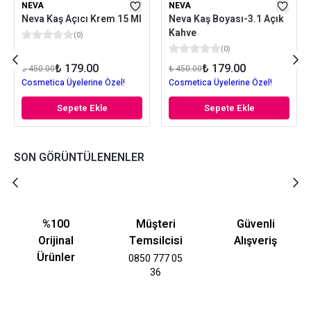
NEVA
NEVA
Neva Kaş Açıcı Krem 15 Ml
Neva Kaş Boyası-3.1 Açık
Kahve
(
0
)
(
0
)
₺ 179.00
₺ 179.00
₺ 450.00
₺ 450.00
Cosmetica Üyelerine Özel!
Cosmetica Üyelerine Özel!
Sepete Ekle
Sepete Ekle
SON GÖRÜNTÜLENENLER
%100
Müşteri
Güvenli
Orijinal
Temsilcisi
Alışveriş
Ürünler
0850 777 05
36