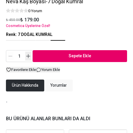
Neva Kaş Boyası-7 Doğal Kumral
0 Yorum
₺ 179.00
₺ 450.00
Cosmetica Üyelerine Özel!
Renk
:
7 DOĞAL KUMRAL
Sepete Ekle
Favorilere Ekle
Yorum Ekle
Ürün Hakkında
Yorumlar
-
BU ÜRÜNÜ ALANLAR BUNLARI DA ALDI