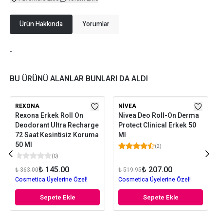
Ürün Hakkında
Yorumlar
-
BU ÜRÜNÜ ALANLAR BUNLARI DA ALDI
REXONA
NIVEA
Rexona Erkek Roll On
Nivea Deo Roll-On Derma
Deodorant Ultra Recharge
Protect Clinical Erkek 50
72 Saat Kesintisiz Koruma
Ml
50 Ml
(
2
)
(
0
)
₺ 145.00
₺ 207.00
₺ 363.00
₺ 519.95
Cosmetica Üyelerine Özel!
Cosmetica Üyelerine Özel!
Sepete Ekle
Sepete Ekle