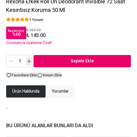
Rexona Erkek Roll On Deodorant Invisible 72 Saat
Kesintisiz Koruma 50 Ml
1 Yorum
₺ 363.00
Kazancınız
%
60
₺ 145.00
Cosmetica Üyelerine Özel!
Sepete Ekle
Favorilere Ekle
Yorum Ekle
Ürün Hakkında
Yorumlar
-
BU ÜRÜNÜ ALANLAR BUNLARI DA ALDI