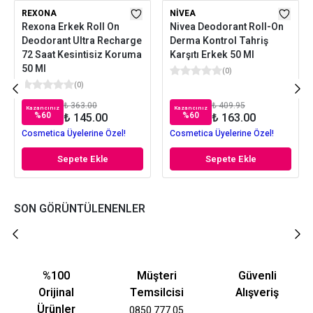
REXONA
NIVEA
Rexona Erkek Roll On
Nivea Deodorant Roll-On
Deodorant Ultra Recharge
Derma Kontrol Tahriş
72 Saat Kesintisiz Koruma
Karşıtı Erkek 50 Ml
50 Ml
(
0
)
(
0
)
₺ 363.00
₺ 409.95
Kazancınız
Kazancınız
%
60
%
60
₺ 145.00
₺ 163.00
Cosmetica Üyelerine Özel!
Cosmetica Üyelerine Özel!
Sepete Ekle
Sepete Ekle
SON GÖRÜNTÜLENENLER
%100
Müşteri
Güvenli
Orijinal
Temsilcisi
Alışveriş
Ürünler
0850 777 05