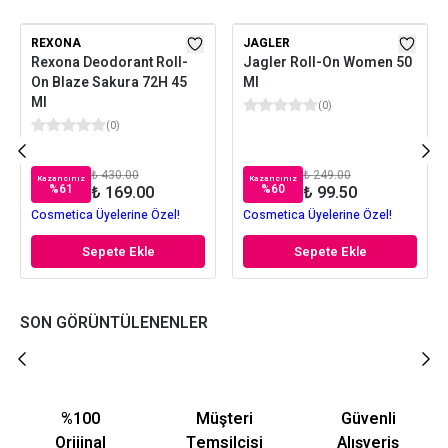
REXONA
JAGLER
Rexona Deodorant Roll-
Jagler Roll-On Women 50
On Blaze Sakura 72H 45
Ml
Ml
(
0
)
(
0
)
₺ 430.00
₺ 249.00
Kazancınız
Kazancınız
%
61
%
60
₺ 169.00
₺ 99.50
Cosmetica Üyelerine Özel!
Cosmetica Üyelerine Özel!
Sepete Ekle
Sepete Ekle
SON GÖRÜNTÜLENENLER
%100
Müşteri
Güvenli
Orijinal
Temsilcisi
Alışveriş