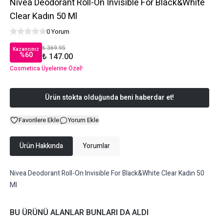
Nivea Deodorant Roll-On Invisible For Black&White
Clear Kadın 50 Ml
0 Yorum
₺ 369.95
Kazancınız
%
60
₺ 147.00
Cosmetica Üyelerine Özel!
Ürün stokta olduğunda beni haberdar et!
Favorilere Ekle
Yorum Ekle
Ürün Hakkında
Yorumlar
Nivea Deodorant Roll-On Invisible For Black&White Clear Kadın 50
Ml
BU ÜRÜNÜ ALANLAR BUNLARI DA ALDI