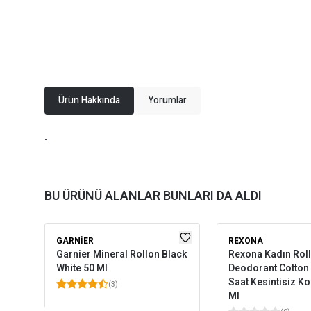
Ürün Hakkında
Yorumlar
-
BU ÜRÜNÜ ALANLAR BUNLARI DA ALDI
GARNIER
REXONA
Garnier Mineral Rollon Black
Rexona Kadın Roll
White 50 Ml
Deodorant Cotton 
Saat Kesintisiz K
(
3
)
Ml