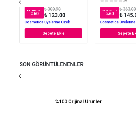
(
0
)
₺ 309.90
₺ 363.00
Kazancınız
Kazancınız
%
60
%
60
₺ 123.00
₺ 145.
Cosmetica Üyelerine Özel!
Cosmetica Üyelerine
Sepete Ekle
Sepete Ek
SON GÖRÜNTÜLENENLER
%100 Orijinal Ürünler