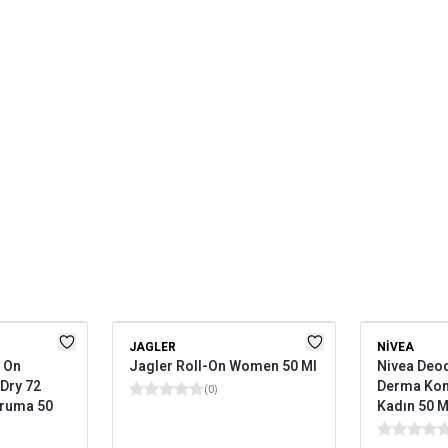
JAGLER
NIVEA
 On
Jagler Roll-On Women 50 Ml
Nivea Deod
Dry 72
Derma Kont
(
0
)
oruma 50
Kadın 50 M