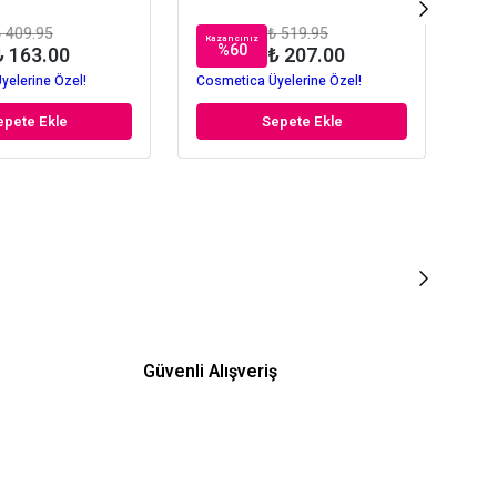
 409.95
₺ 519.95
Kazancınız
Kaz
%
60
₺ 163.00
₺ 207.00
yelerine Özel!
Cosmetica Üyelerine Özel!
Cos
epete Ekle
Sepete Ekle
Güvenli Alışveriş