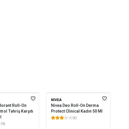
NIVEA
GA
orant Roll-On
Nivea Deo Roll-On Derma
Gar
rol Tahriş Karşıtı
Protect Clinical Kadın 50 Ml
Saf
l
(
5
)
(
0
)