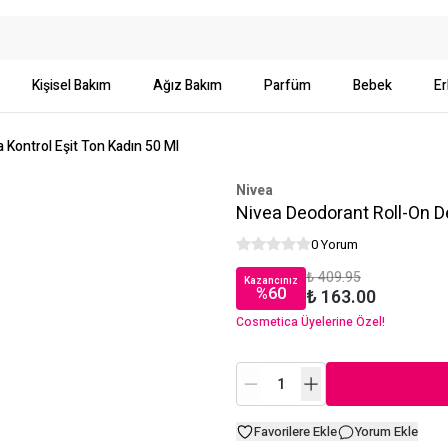
Kişisel Bakım
Ağız Bakım
Parfüm
Bebek
Er
 Kontrol Eşit Ton Kadın 50 Ml
Nivea
Nivea Deodorant Roll-On D
0 Yorum
₺ 409.95
Kazancınız
%
60
₺ 163.00
Cosmetica Üyelerine Özel!
Favorilere Ekle
Yorum Ekle