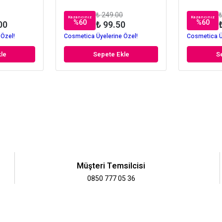
₺ 249.00
₺
Kazancınız
Kazancınız
%
60
%
60
00
₺ 99.50
 Özel!
Cosmetica Üyelerine Özel!
Cosmetica Ü
le
Sepete Ekle
S
Müşteri Temsilcisi
0850 777 05 36