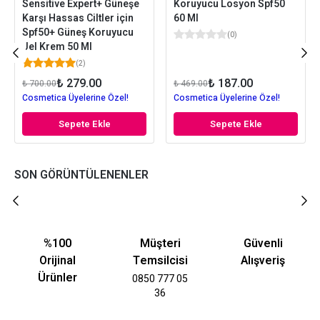
Sensitive Expert+ Güneşe
Koruyucu Losyon Spf50
Karşı Hassas Ciltler için
60 Ml
Spf50+ Güneş Koruyucu
(
0
)
Jel Krem 50 Ml
(
2
)
₺ 279.00
₺ 187.00
₺ 700.00
₺ 469.00
Cosmetica Üyelerine Özel!
Cosmetica Üyelerine Özel!
Sepete Ekle
Sepete Ekle
SON GÖRÜNTÜLENENLER
%100
Müşteri
Güvenli
Orijinal
Temsilcisi
Alışveriş
Ürünler
0850 777 05
36