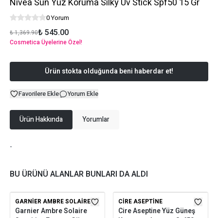
Nivea Sun Yüz Koruma Silky Uv Stick Spf50 15 Gr
0 Yorum
₺ 545.00
₺ 1,369.90
Cosmetica Üyelerine Özel!
Ürün stokta olduğunda beni haberdar et!
Favorilere Ekle
Yorum Ekle
Ürün Hakkında
Yorumlar
-
BU ÜRÜNÜ ALANLAR BUNLARI DA ALDI
GARNIER AMBRE SOLAIRE
CIRE ASEPTINE
Garnier Ambre Solaire
Cire Aseptine Yüz Güneş