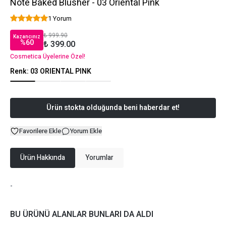
Note Baked Blusher - 03 Oriental Pink
1 Yorum
₺ 999.90
Kazancınız
%
60
₺ 399.00
Cosmetica Üyelerine Özel!
Renk
:
03 ORIENTAL PINK
Ürün stokta olduğunda beni haberdar et!
Favorilere Ekle
Yorum Ekle
Ürün Hakkında
Yorumlar
-
BU ÜRÜNÜ ALANLAR BUNLARI DA ALDI