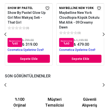
SHOW BY PASTEL
MAYBELLINE NEW YORK
Show By Pastel Glow Up
Maybelline New York
Girl Mini Makyaj Seti -
Cloudtopia Köpük Dokulu
That Girl
Mat Allık - 09 Dreamy
Dawn
(
0
)
(
0
)
₺ 799.00
₺ 1,199.90
Kazancınız
Kazancınız
%
60
%
60
₺ 319.00
₺ 479.00
Cosmetica Üyelerine Özel!
Cosmetica Üyelerine Özel!
Sepete Ekle
Sepete Ekle
SON GÖRÜNTÜLENENLER
%100
Müşteri
Güvenli
Orijinal
Temsilcisi
Alışveriş