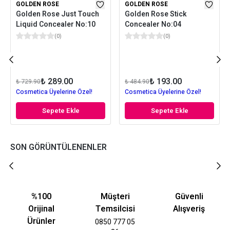
GOLDEN ROSE
GOLDEN ROSE
Golden Rose Just Touch
Golden Rose Stick
Liquid Concealer No:10
Concealer No:04
(
0
)
(
0
)
₺ 289.00
₺ 193.00
₺ 729.90
₺ 484.90
Cosmetica Üyelerine Özel!
Cosmetica Üyelerine Özel!
Sepete Ekle
Sepete Ekle
SON GÖRÜNTÜLENENLER
%100
Müşteri
Güvenli
Orijinal
Temsilcisi
Alışveriş
Ürünler
0850 777 05