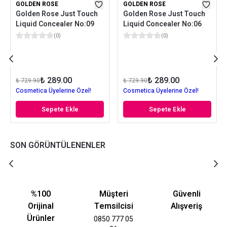
GOLDEN ROSE
GOLDEN ROSE
Golden Rose Just Touch
Golden Rose Just Touch
Liquid Concealer No:09
Liquid Concealer No:06
(
0
)
(
0
)
₺ 289.00
₺ 289.00
₺ 729.90
₺ 729.90
Cosmetica Üyelerine Özel!
Cosmetica Üyelerine Özel!
Sepete Ekle
Sepete Ekle
SON GÖRÜNTÜLENENLER
%100
Müşteri
Güvenli
Orijinal
Temsilcisi
Alışveriş
Ürünler
0850 777 05