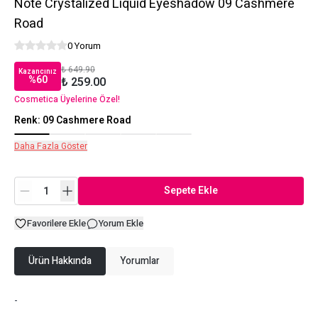
Note Crystalized Liquid Eyeshadow 09 Cashmere
Road
0 Yorum
₺ 649.90
Kazancınız
%
60
₺ 259.00
Cosmetica Üyelerine Özel!
Renk
:
09 Cashmere Road
Daha Fazla Göster
Sepete Ekle
Favorilere Ekle
Yorum Ekle
Ürün Hakkında
Yorumlar
-