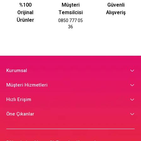
%100
Müşteri
Güvenli
Orijinal
Temsilcisi
Alışveriş
Ürünler
0850 777 05
36
Kurumsal
Müşteri Hizmetleri
Hızlı Erişim
Öne Çıkanlar