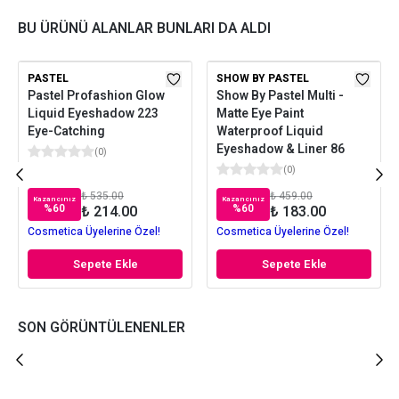
BU ÜRÜNÜ ALANLAR BUNLARI DA ALDI
PASTEL
SHOW BY PASTEL
Pastel Profashion Glow
Show By Pastel Multi -
Liquid Eyeshadow 223
Matte Eye Paint
Eye-Catching
Waterproof Liquid
Eyeshadow & Liner 86
(
0
)
(
0
)
₺ 535.00
₺ 459.00
Kazancınız
Kazancınız
%
60
%
60
₺ 214.00
₺ 183.00
Cosmetica Üyelerine Özel!
Cosmetica Üyelerine Özel!
Sepete Ekle
Sepete Ekle
SON GÖRÜNTÜLENENLER