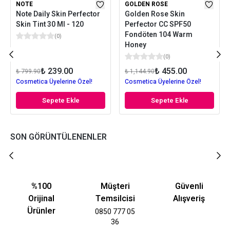
NOTE
GOLDEN ROSE
Note Daily Skin Perfector
Golden Rose Skin
Skin Tint 30 Ml - 120
Perfector CC SPF50
Fondöten 104 Warm
(
0
)
Honey
(
0
)
₺ 239.00
₺ 455.00
₺ 799.90
₺ 1,144.90
Cosmetica Üyelerine Özel!
Cosmetica Üyelerine Özel!
Sepete Ekle
Sepete Ekle
SON GÖRÜNTÜLENENLER
%100
Müşteri
Güvenli
Orijinal
Temsilcisi
Alışveriş
Ürünler
0850 777 05
36