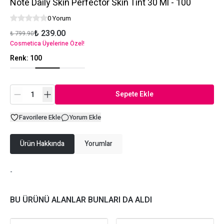
Note Daily Skin Perfector Skin Tint 30 Ml - 100
0 Yorum
₺ 239.00
₺ 799.90
Cosmetica Üyelerine Özel!
Renk
:
100
Sepete Ekle
Favorilere Ekle
Yorum Ekle
Ürün Hakkında
Yorumlar
-
BU ÜRÜNÜ ALANLAR BUNLARI DA ALDI